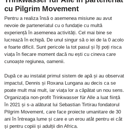
cu Pilgrim Movement
Pentru a realiza însă o asemenea misiune au avut
nevoie de parteneriatul cu o fundație cu multă
experiență în asemenea activități. Cel mai bine se
lucrează în echipă. De unul singur să o iei de la 0 acolo
e foarte dificil. Sunt pericole la tot pasul și îți poți risca
viața în fiecare moment dacă nu ești cu cineva care
cunoaște regiunea, oamenii.
După ce au instalat primul sistem de apă și au observat
impactul, Dennis și Roxana Lungana au decis ca se
poate mult mai mult, iar viața lor a căpătat un nou sens.
Organizația non-profit Trinkwasser für Alle a luat ființă
în 2021 și s-a alăturat lui Sebastian Tirtirau fondatorul
Pilgrim Movement, care face proiecte umanitare de 30
ani în întreaga lume și care e un erou atât pentru ei cât
și pentru copiii și adulții din Africa.