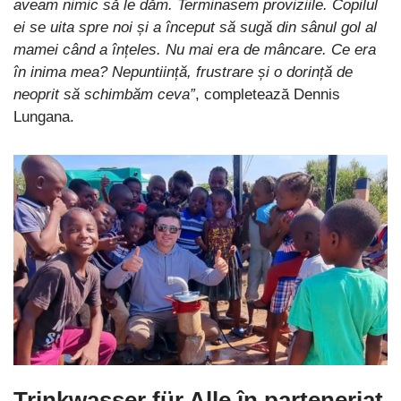
aveam nimic să le dăm. Terminasem proviziile. Copilul
ei se uita spre noi și a început să sugă din sânul gol al
mamei când a înțeles. Nu mai era de mâncare. Ce era
în inima mea? Nepuntiință, frustrare și o dorință de
neoprit să schimbăm ceva”
, completează Dennis
Lungana.
Trinkwasser für Alle în parteneriat