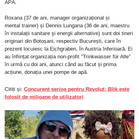
APĂ.
Roxana (37 de ani, manager organizațional și
mental trainer) și Dennis Lungana (36 de ani, maestru
în instalații sanitare şi energii alternative) sunt doi tineri
originari din Botoșani, respectiv București, care în
prezent locuiesc la Eichgraben, în Austria Inferioară. Ei
au înființat organizația non-profit ”Trinkwasser für Alle”
în urmă cu doi ani, atunci când au făcut și prima
acțiune, donația unei pompe de apă.
Citiți și:
Concurent serios pentru Revolut: Blik este
folosit de milioane de utilizatori