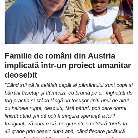
Familie de români din Austria
implicată într-un proiect umanitar
deosebit
”Când știi că la celălalt capăt al pământului sunt copii și
bătrâni însetați și flămânzi, cu brumă pe ei, înghețați de
frig practic și stând lângă un focușor lipiți unul de altul,
cu hainele rupte, desculți, fără pături, poți oare dormi
liniștit când știi că poți fi singura speranță a lor?
Imaginați-vă cum e să mergi printr-o căldură toridă la
42 grade prin deșert după apă, când fiecare picătură