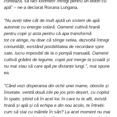
contează, să faci kilometri întregi pentru un bidon cu
apă”
– ne-a declarat Roxana Lungana.
”Nu aveți idee cât de mult ajută un sistem de apă
automat cu energie solară
.
Oamenii cultivă hrană
pentru copii şi asta pentru că apa transformă
tot ce atinge, nu doar că stinge setea, dezvoltă întregi
comunități
,
existând posibilitatea de recordare spre
sate, lucru imposibil de la o pompă manuală. Oamenii
cultivă grădini de legume, copiii pot merge la școală și
nu mai stau să care apă pe distanțe lungi.”
, mai spune
ea.
”Când vezi disperarea din ochii unei mame, obosite și
însetate, venită două zile pe jos prin deșert, cu copilul
în spate, știind că în acel loc în care tu te afli, există
hrană și apă și că echipa e din nou acolo, te întrebi:
cum să stai cu mâinile în sân? La acel moment nu mai