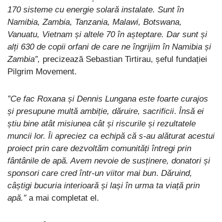
170 sisteme cu energie solară instalate.
Sunt în
Namibia, Zambia, Tanzania, Malawi, Botswana,
Vanuatu, Vietnam și altele 70 în așteptare.
Dar sunt și
alți 630 de copii orfani de care ne îngrijim în Namibia și
Zambia”,
precizează Sebastian Tirtirau, șeful fundației
Pilgrim Movement.
”Ce fac Roxana și Dennis Lungana este foarte curajos
și presupune multă ambiție, dăruire, sacrificii
.
Însă ei
știu bine atât misiunea cât și riscurile și rezultatele
muncii lor. Îi apreciez ca echipă că s-au alăturat acestui
proiect prin care dezvoltăm comunități întregi prin
fântânile de apă. Avem nevoie de susținere, donatori și
sponsori care cred într-un viitor mai bun
.
Dăruind,
câștigi bucuria interioară și lași în urma ta viață prin
apă.”
a mai completat el.