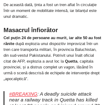
De această dată, ținta a fost un tren aflat în circulație
într-un moment de mobilitate intensă, iar bilanțul este
unul dramatic.
Masacrul înfiorător
Cel puțin 24 de persoane au murit, iar alte 50 au fost
rănite
după explozia unui dispozitiv improvizat într-un
tren care transporta militari, în provincia Baluchistan,
din sud-vestul Pakistanului. Potrivit unui înalt oficial
citat de AFP, explozia a avut loc la
Quetta
, capitala
provinciei, și a distrus complet un vagon, lăsând în
urmă o scenă descrisă de echipele de intervenție drept
„apocaliptică”.
#BREAKING
: A deadly suicide attack
near a railway track in Quetta has killed