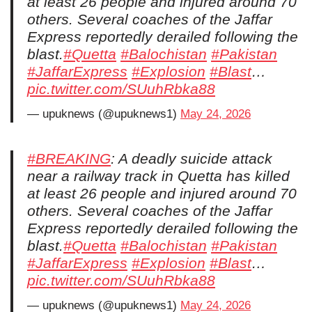
at least 26 people and injured around 70
others. Several coaches of the Jaffar
Express reportedly derailed following the
blast.
#Quetta
#Balochistan
#Pakistan
#JaffarExpress
#Explosion
#Blast
…
pic.twitter.com/SUuhRbka88
— upuknews (@upuknews1)
May 24, 2026
#BREAKING
: A deadly suicide attack
near a railway track in Quetta has killed
at least 26 people and injured around 70
others. Several coaches of the Jaffar
Express reportedly derailed following the
blast.
#Quetta
#Balochistan
#Pakistan
#JaffarExpress
#Explosion
#Blast
…
pic.twitter.com/SUuhRbka88
— upuknews (@upuknews1)
May 24, 2026