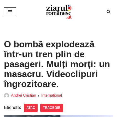
Sari
la
conținut
O bombă explodează
într-un tren plin de
pasageri. Mulți morți: un
masacru. Videoclipuri
îngrozitoare.
Andrei Cristian
Internațional
Etichete:
ATAC
TRAGEDIE