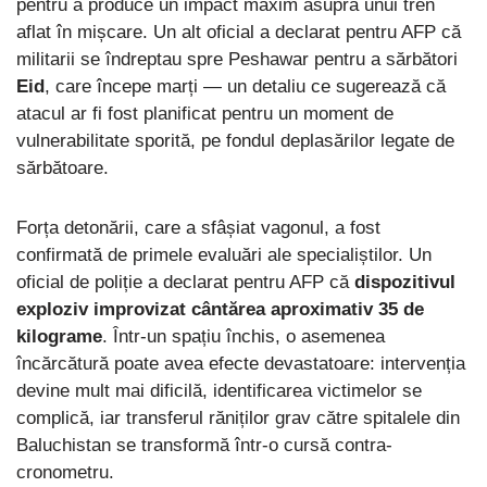
pentru a produce un impact maxim asupra unui tren
aflat în mișcare. Un alt oficial a declarat pentru AFP că
militarii se îndreptau spre Peshawar pentru a sărbători
Eid
, care începe marți — un detaliu ce sugerează că
atacul ar fi fost planificat pentru un moment de
vulnerabilitate sporită, pe fondul deplasărilor legate de
sărbătoare.
Forța detonării, care a sfâșiat vagonul, a fost
confirmată de primele evaluări ale specialiștilor. Un
oficial de poliție a declarat pentru AFP că
dispozitivul
exploziv improvizat cântărea aproximativ 35 de
kilograme
. Într-un spațiu închis, o asemenea
încărcătură poate avea efecte devastatoare: intervenția
devine mult mai dificilă, identificarea victimelor se
complică, iar transferul răniților grav către spitalele din
Baluchistan se transformă într-o cursă contra-
cronometru.