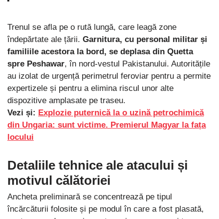
Trenul se afla pe o rută lungă, care leagă zone
îndepărtate ale țării.
Garnitura, cu personal militar și
familiile acestora la bord, se deplasa din Quetta
spre Peshawar
, în nord-vestul Pakistanului. Autoritățile
au izolat de urgență perimetrul feroviar pentru a permite
expertizele și pentru a elimina riscul unor alte
dispozitive amplasate pe traseu.
Vezi și:
Explozie puternică la o uzină petrochimică
din Ungaria: sunt victime. Premierul Magyar la fața
locului
Detaliile tehnice ale atacului și
motivul călătoriei
Ancheta preliminară se concentrează pe tipul
încărcăturii folosite și pe modul în care a fost plasată,