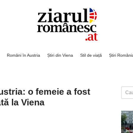
Români în Austria
Știri din Viena
Stil de viață
Știri Români
ustria: o femeie a fost
ată la Viena