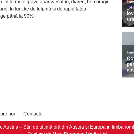
p. În formele grave apar vărsături, diaree, hemoragii
ane. În funcție de tulpină și de rapiditatea
unge până la 90%.
pre noi
Contacte
stria – Știri de ultimă oră din Austria și Europa în limba româ