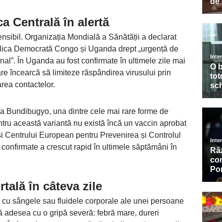
ca Centrală în alertă
sibil. Organizația Mondială a Sănătății a declarat
lica Democrată Congo și Uganda drept „urgență de
nal”. În Uganda au fost confirmate în ultimele zile mai
tare încearcă să limiteze răspândirea virusului prin
rea contactelor.
ina Bundibugyo, una dintre cele mai rare forme de
ntru această variantă nu există încă un vaccin aprobat
și Centrului European pentru Prevenirea și Controlul
 confirmate a crescut rapid în ultimele săptămâni în
tală în câteva zile
t cu sângele sau fluidele corporale ale unei persoane
 adesea cu o gripă severă: febră mare, dureri