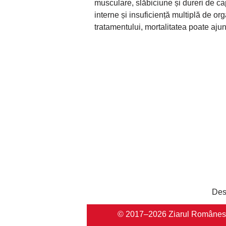
musculare, slăbiciune și dureri de ca
interne și insuficiență multiplă de org
tratamentului, mortalitatea poate aj
Des
© 2017–2026 Ziarul Românesc Au