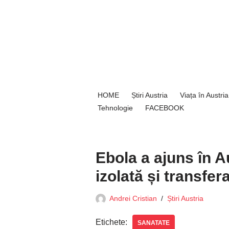
Sari
la
conținut
HOME
Știri Austria
Viața în Austria
Tehnologie
FACEBOOK
Ebola a ajuns în A
izolată și transfer
Andrei Cristian
Știri Austria
Etichete:
SANATATE