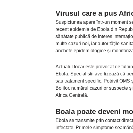
Virusul care a pus Afri
Suspiciunea apare într-un moment sen
recent epidemia de Ebola din Repub
sănătate publică de interes internațio
multe cazuri noi, iar autoritățile sani
anchete epidemiologice și monitoriza
Actualul focar este provocat de tulp
Ebola. Specialiștii avertizează că pe
sau tratament specific. Potrivit OMS 
Bolilor, numărul cazurilor suspecte și
Africa Centrală.
Boala poate deveni mor
Ebola se transmite prin contact direc
infectate. Primele simptome seamănă