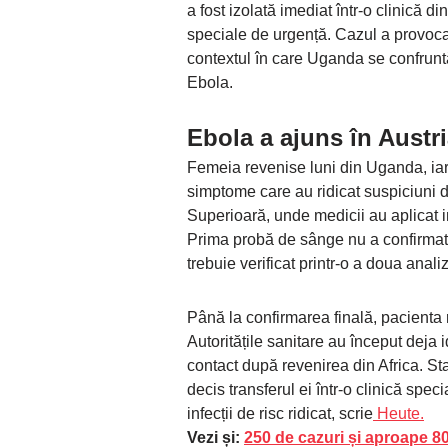
a fost izolată imediat într-o clinică di
speciale de urgență. Cazul a provocat
contextul în care Uganda se confruntă 
Ebola.
Ebola a ajuns în Austr
Femeia revenise luni din Uganda, iar 
simptome care au ridicat suspiciuni de
Superioară, unde medicii au aplicat 
Prima probă de sânge nu a confirmat in
trebuie verificat printr-o a doua anali
Până la confirmarea finală, pacienta 
Autoritățile sanitare au început deja 
contact după revenirea din Africa. Sta
decis transferul ei într-o clinică spe
infecții de risc ridicat, scrie
Heute.
Vezi și:
250 de cazuri și aproape 8