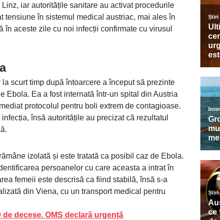
n Linz, iar autoritățile sanitare au activat procedurile
 tensiune în sistemul medical austriac, mai ales în
în aceste zile cu noi infecții confirmate cu virusul
ia
la scurt timp după întoarcere a început să prezinte
 Ebola. Ea a fost internată într-un spital din Austria
imediat protocolul pentru boli extrem de contagioase.
fecția, însă autoritățile au precizat că rezultatul
ză.
rămâne izolată și este tratată ca posibil caz de Ebola.
identificarea persoanelor cu care aceasta a intrat în
rea femeii este descrisă ca fiind stabilă, însă s-a
cializată din Viena, cu un transport medical pentru
0 de decese. OMS declară urgență