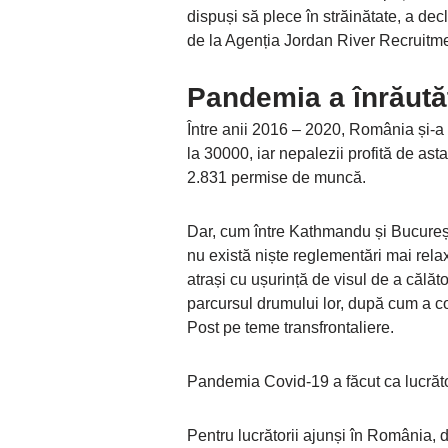
dispuși să plece în străinătate, a de
de la Agenția Jordan River Recruitm
Pandemia a înrăutăţ
Între anii 2016 – 2020, România și-a 
la 30000, iar nepalezii profită de ast
2.831 permise de muncă.
Dar, cum între Kathmandu și București
nu există niște reglementări mai relaxa
atrași cu ușurință de visul de a călăt
parcursul drumului lor, după cum a c
Post pe teme transfrontaliere.
Pandemia Covid-19 a făcut ca lucrător
Pentru lucrătorii ajunși în România, d