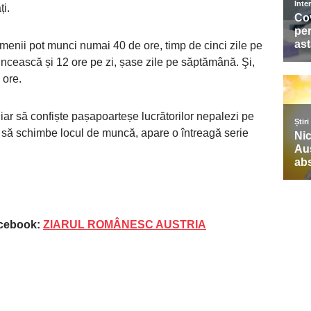
ți.
nii pot munci numai 40 de ore, timp de cinci zile pe
cească și 12 ore pe zi, șase zile pe săptămână. Şi,
 ore.
hiar să confiște pașapoarteșe lucrătorilor nepalezi pe
r să schimbe locul de muncă, apare o întreagă serie
acebook:
ZIARUL ROMÂNESC AUSTRIA