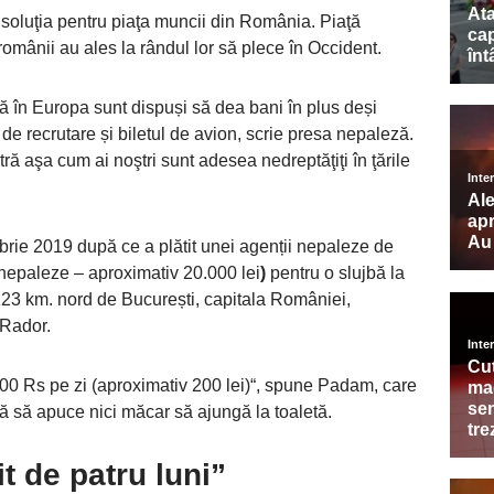
soluţia pentru piaţa muncii din România. Piaţă
omânii au ales la rândul lor să plece în Occident.
 în Europa sunt dispuși să dea bani în plus deși
de recrutare și biletul de avion, scrie presa nepaleză.
tră aşa cum ai noştri sunt adesea nedreptăţiţi în ţările
rie 2019 după ce a plătit unei agenții nepaleze de
 nepaleze – aproximativ 20.000 lei
)
pentru o slujbă la
 123 km. nord de București, capitala României,
 Rador.
00 Rs pe zi (aproximativ 200 lei)“, spune Padam, care
ără să apuce nici măcar să ajungă la toaletă.
t de patru luni”