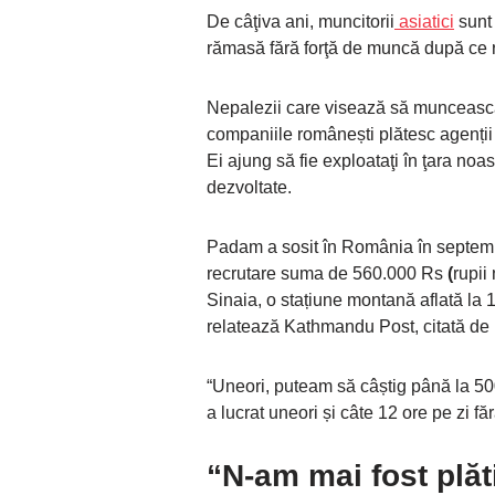
De câţiva ani, muncitorii
asiatici
sunt 
rămasă fără forţă de muncă după ce r
Nepalezii care visează să muncească
companiile românești plătesc agenții 
Ei ajung să fie exploataţi în ţara noas
dezvoltate.
Padam a sosit în România în septemb
recrutare suma de 560.000 Rs
(
rupii
Sinaia, o stațiune montană aflată la
relatează Kathmandu Post, citată de
“Uneori, puteam să câștig până la 50
a lucrat uneori și câte 12 ore pe zi f
“N-am mai fost plăti