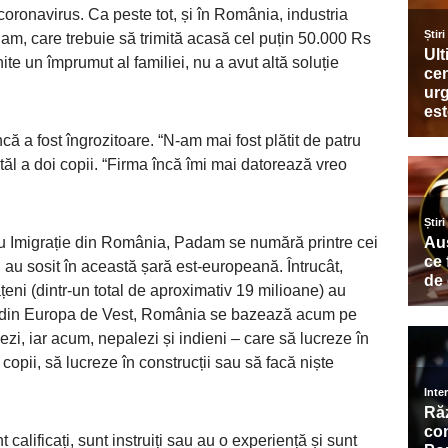
oronavirus. Ca peste tot, și în România, industria
adam, care trebuie să trimită acasă cel puțin 50.000 Rs
ite un împrumut al familiei, nu a avut altă soluție
ă a fost îngrozitoare. “N-am mai fost plătit de patru
tăl a doi copii. “Firma încă îmi mai datorează vreo
tru Imigrație din România, Padam se numără printre cei
 au sosit în această șară est-europeană. Întrucât,
ățeni (dintr-un total de aproximativ 19 milioane) au
zi’ din Europa de Vest, România se bazează acum pe
mezi, iar acum, nepalezi și indieni – care să lucreze în
 copii, să lucreze în construcții sau să facă niște
t calificați, sunt instruiți sau au o experiență și sunt