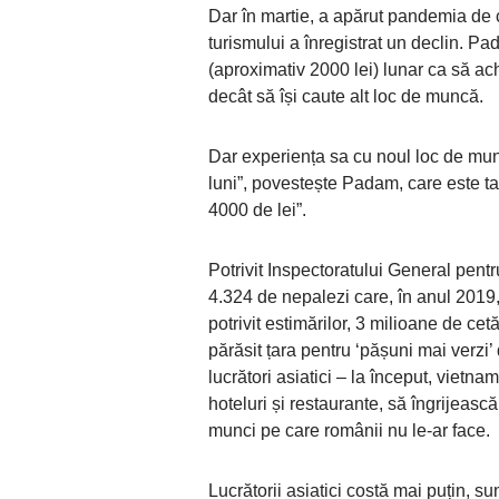
Dar în martie, a apărut pandemia de c
turismului a înregistrat un declin. P
(aproximativ 2000 lei) lunar ca să ach
decât să își caute alt loc de muncă.
Dar experiența sa cu noul loc de munc
luni”, povestește Padam, care este ta
4000 de lei”.
Potrivit Inspectoratului General pen
4.324 de nepalezi care, în anul 2019,
potrivit estimărilor, 3 milioane de cet
părăsit țara pentru ‘pășuni mai ver
lucrători asiatici – la început, vietna
hoteluri și restaurante, să îngrijească
munci pe care românii nu le-ar face.
Lucrătorii asiatici costă mai puțin, sun