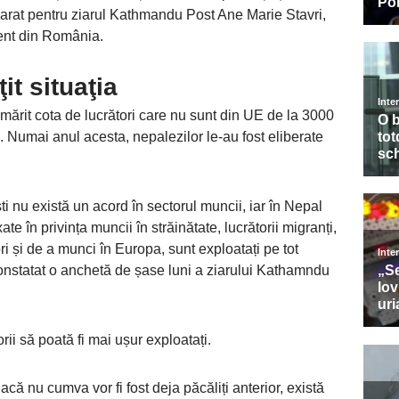
clarat pentru ziarul Kathmandu Post Ane Marie Stavri,
ent din România.
it situaţia
mărit cota de lucrători care nu sunt din UE de la 3000
a. Numai anul acesta, nepalezilor le-au fost eliberate
 nu există un acord în sectorul muncii, iar în Nepal
te în privința muncii în străinătate, lucrătorii migranți,
ori și de a munci în Europa, sunt exploatați pe tot
onstatat o anchetă de șase luni a ziarului Kathamndu
ii să poată fi mai ușur exploatați.
acă nu cumva vor fi fost deja păcăliți anterior, există