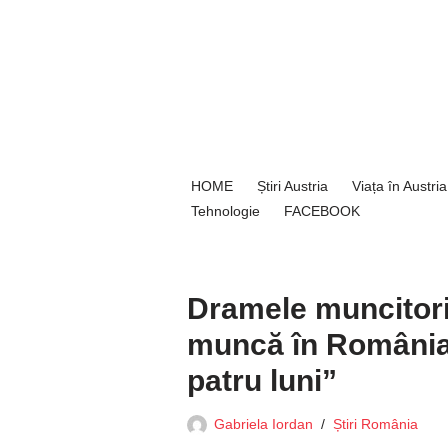
Sari
la
conținut
HOME
Știri Austria
Viața în Austria
Tehnologie
FACEBOOK
Dramele muncitoril
muncă în România.
patru luni”
Gabriela Iordan
Știri România