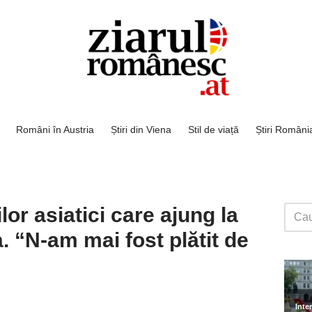
Români în Austria
Știri din Viena
Stil de viață
Știri Români
or asiatici care ajung la
 “N-am mai fost plătit de