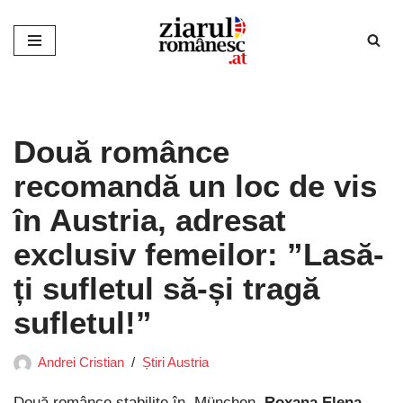
Sari
la
conținut
Două românce
recomandă un loc de vis
în Austria, adresat
exclusiv femeilor: ”Lasă-
ți sufletul să-și tragă
sufletul!”
Andrei Cristian
Știri Austria
Două românce stabilite în München,
Roxana Elena