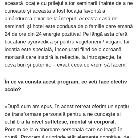
această locație cu prilejul altor seminarii înainte de a ne
cunoaște și aceasta a fost locația favorită a
amândurora chiar de la început. Aceasta casă de
seminarii și hotel este condusa de o familie care emană
24 de ore din 24 energie pozitiva! Pe lângă asta oferă
bucătărie ayurvedică și pentru vegetarieni / vegani. Iar
locația este specială, înconjurați fiind de o coroană
montană care inspiră la reflecție, la introspecție, la
ceva bun și puternic – exact ceea ce vrem să facem!
În ce va consta acest program, ce veți face efectiv
acolo?
«După cum am spus, în acest retreat oferim un spațiu
de transformare personală pentru a ne cunoaște și
echilibra
la nivel sufletesc, mental si corporal
.
Pornim de la o abordare personală care se leagă în
grupă. Programul cuprinde atât elemente cognitive, de