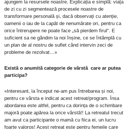
ajungem la resursele noastre. Explicația e simplă: viața
de zi cu zi segmentează procesele noastre de
transformare personală și, dacă observați cu atenție,
oamenii o iau de la capăt de nenumărate ori, pentru ca
orice întrerupere ne poate face „să pierdem firul“. E
suficient sa ne gândim la noi înșine, ce se întâmplă cu
un plan de al nostru de suflet când intervin zeci de
probleme de rezolvat…»
Există o anumită categorie de vârstă care ar putea
participa?
«Interesant, la început ne-am pus întrebarea și noi,
pentru ce vârsta e indicat acest retreat/program. Însa
abordarea este altfel, pentru ca dorința de o schimbare
majoră poate apărea la orice vârstă!! La retreatul trecut
am avut ca participante o mamă cu fiica ei, un lucru
foarte valoros! Acest retreat este pentru femeile care