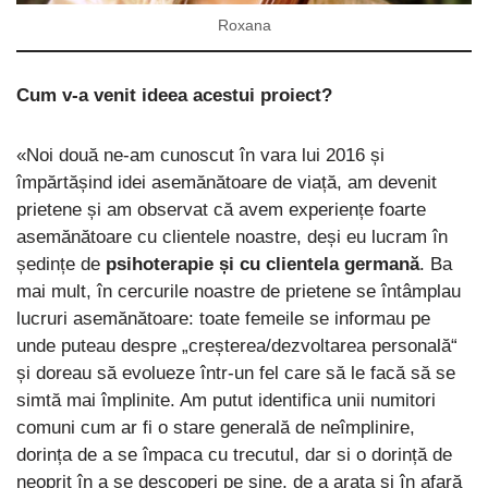
Roxana
Cum v-a venit ideea acestui proiect?
«Noi două ne-am cunoscut în vara lui 2016 și
împărtășind idei asemănătoare de viață, am devenit
prietene și am observat că avem experiențe foarte
asemănătoare cu clientele noastre, deși eu lucram în
ședințe de
psihoterapie și cu clientela germană
. Ba
mai mult, în cercurile noastre de prietene se întâmplau
lucruri asemănătoare: toate femeile se informau pe
unde puteau despre „creșterea/dezvoltarea personală“
și doreau să evolueze într-un fel care să le facă să se
simtă mai împlinite. Am putut identifica unii numitori
comuni cum ar fi o stare generală de neîmplinire,
dorința de a se împaca cu trecutul, dar si o dorință de
neoprit în a se descoperi pe sine, de a arata și în afară