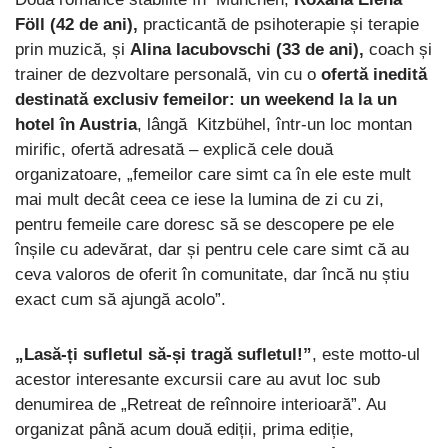
Föll (42 de ani),
practicantă de psihoterapie și terapie
prin muzică, și
Alina Iacubovschi (33 de ani),
coach și
trainer de dezvoltare personală, vin cu o
ofertă inedită
destinată exclusiv femeilor: un weekend la la un
hotel în Austria
, lângă Kitzbühel, într-un loc montan
mirific, ofertă adresată – explică cele două
organizatoare, „femeilor care simt ca în ele este mult
mai mult decât ceea ce iese la lumina de zi cu zi,
pentru femeile care doresc să se descopere pe ele
înșile cu adevărat, dar și pentru cele care simt că au
ceva valoros de oferit în comunitate, dar încă nu știu
exact cum să ajungă acolo”.
„Lasă-ți sufletul să-și tragă sufletul!”
, este motto-ul
acestor interesante excursii care au avut loc sub
denumirea de „Retreat de reînnoire interioară”. Au
organizat până acum două ediții, prima ediție,