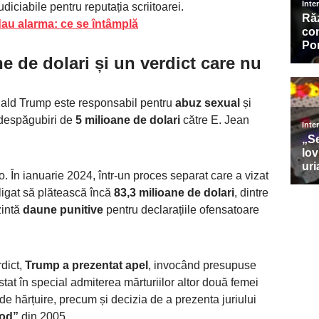
diciabile pentru reputația scriitoarei.
dau alarma: ce se întâmplă
e de dolari și un verdict care nu
onald Trump este responsabil pentru
abuz sexual
și
 despăgubiri de
5 milioane de dolari
către E. Jean
lo. În ianuarie 2024, într-un proces separat care a vizat
ligat să plătească încă
83,3 milioane de dolari
, dintre
zintă
daune punitive
pentru declarațiile ofensatoare
rdict,
Trump a prezentat apel
, invocând presupuse
tat în special admiterea mărturiilor altor două femei
de hărțuire, precum și decizia de a prezenta juriului
od”
din 2005.