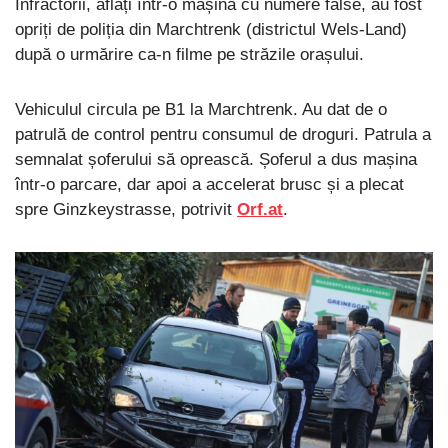
Infractorii, aflați într-o mașină cu numere false, au fost
opriți de poliția din Marchtrenk (districtul Wels-Land)
după o urmărire ca-n filme pe străzile orașului.
Vehiculul circula pe B1 la Marchtrenk. Au dat de o
patrulă de control pentru consumul de droguri. Patrula a
semnalat șoferului să oprească. Șoferul a dus mașina
într-o parcare, dar apoi a accelerat brusc și a plecat
spre Ginzkeystrasse, potrivit
Orf.at
.