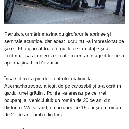
Patrula a urmărit mașina cu girofarurile aprinse și
semnale acustice, dar acest lucru nu l-a impresionat pe
șofer. El a ignorat toate regulile de circulație și a
continuat să accelereze, toate încercările agenților de a
opri mașina fiind în zadar.
Însă șoferul a pierdut controlul malinii la
Auerhanhstrasse, a ieșit de pe carosabil și s-a oprit în
gardul unei grădini. Poliția i-a arestat pe cei trei
ocupanți ai vehiculului: un român de 20 de ani din
districtul Wels Land, un polonez de 19 ani și un român
de 21 de ani, ambii din Linz.