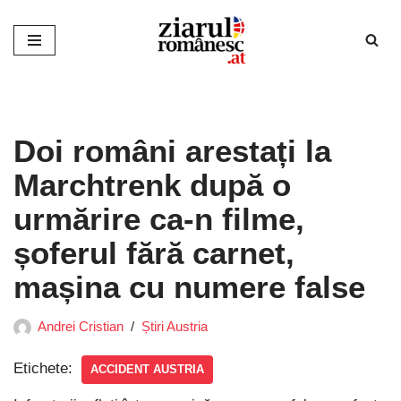
Sari
la
conținut
Doi români arestați la
Marchtrenk după o
urmărire ca-n filme,
șoferul fără carnet,
mașina cu numere false
Andrei Cristian
Știri Austria
Etichete:
ACCIDENT AUSTRIA