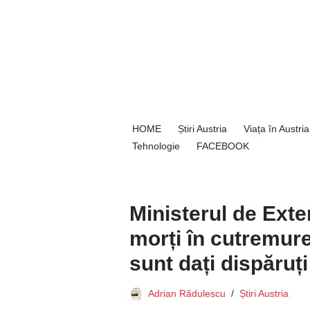
Sari
la
conținut
HOME
Știri Austria
Viața în Austria
Tehnologie
FACEBOOK
Ministerul de Exte
morți în cutremurele
sunt dați dispăruți
Adrian Rădulescu
Știri Austria