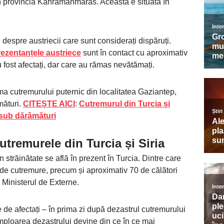
 în provincia Kahramanmaras. Aceasta e situată în
i despre austriecii care sunt considerați dispăruți.
rezentanțele austriece
sunt în contact cu aproximativ
 fost afectați, dar care au rămas nevătămați.
ma cutremurului puternic din localitatea Gaziantep,
mături.
CITEȘTE AICI
:
Cutremurul din Turcia și
e sub dărâmături
cutremurele din Turcia și Siria
n străinătate se află în prezent în Turcia. Dintre care
 de cutremure, precum și aproximativ 70 de călători
 Ministerul de Externe.
e de afectați – în prima zi după dezastrul cutremurului
Amploarea dezastrului devine din ce în ce mai