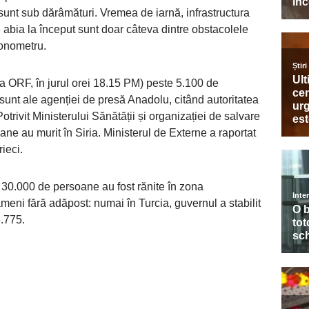
sunt sub dărâmături. Vremea de iarnă, infrastructura
le abia la început sunt doar câteva dintre obstacolele
ronometru.
e a ORF, în jurul orei 18.15 PM) peste 5.100 de
sunt ale agenției de presă Anadolu, citând autoritatea
Potrivit Ministerului Sănătății și organizației de salvare
e au murit în Siria. Ministerul de Externe a raportat
ieci.
te 30.000 de persoane au fost rănite în zona
meni fără adăpost: numai în Turcia, guvernul a stabilit
5.775.