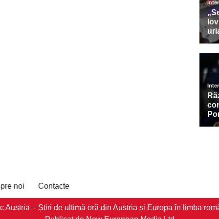
pre noi
Contacte
stria – Știri de ultimă oră din Austria și Europa în limba româ