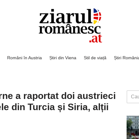
Români în Austria
Știri din Viena
Stil de viață
Știri Români
rne a raportat doi austrieci
 din Turcia și Siria, alții