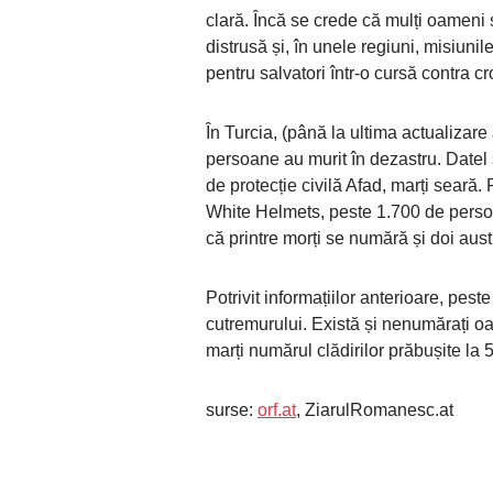
clară. Încă se crede că mulți oameni 
distrusă și, în unele regiuni, misiuni
pentru salvatori într-o cursă contra c
În Turcia, (până la ultima actualizar
persoane au murit în dezastru. Datel 
de protecție civilă Afad, marți seară. 
White Helmets, peste 1.700 de persoan
că printre morți se numără și doi austr
Potrivit informațiilor anterioare, pes
cutremurului. Există și nenumărați oa
marți numărul clădirilor prăbușite la 
surse:
orf.at
, ZiarulRomanesc.at