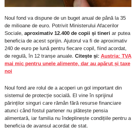
Noul fond va dispune de un buget anual de până la 35
de milioane de euro. Potrivit Ministerului Afacerilor
Sociale,
aproximativ 12.400 de copii și tineri
ar putea
beneficia de acest sprijin. Ajutorul va fi de aproximativ
240 de euro pe lună pentru fiecare copil, fiind acordat,
de regulă, în 12 tranșe anuale.
Citește și:
Austria: TVA
mai mic pentru unele alimente, dar au apărut și taxe
noi
Noul fond are rolul de a acoperi un gol important din
sistemul de protecție socială. El vine în sprijinul
părinților singuri care rămân fără resurse financiare
atunci când fostul partener nu plătește pensia
alimentară, iar familia nu îndeplinește condițiile pentru a
beneficia de avansul acordat de stat.