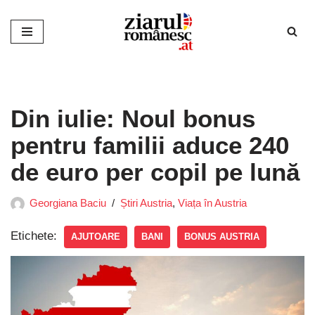
Sari
la
conținut
Din iulie: Noul bonus
pentru familii aduce 240
de euro per copil pe lună
Georgiana Baciu
Știri Austria
,
Viața în Austria
Etichete:
AJUTOARE
BANI
BONUS AUSTRIA