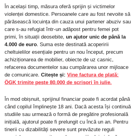
În același timp, măsura oferă sprijin și victimelor
violenței domestice. Persoanele care au fost nevoite să
părăsească locuința din cauza unui partener abuziv sau
care s-au refugiat într-un adăpost pentru femei pot
primi, în situații deosebite,
un ajutor unic de până la
4.000 de euro
. Suma este destinată acoperirii
cheltuielilor esențiale pentru un nou început, precum
achiziționarea de mobilier, obiecte de uz casnic,
refacerea documentelor sau cumpărarea unor mijloace
de comunicare.
Citește și:
Vine factura de plată:
ÖGK trimite peste 80.000 de scrisori în iulie.
În mod obișnuit, sprijinul financiar poate fi acordat până
când copilul împlinește 18 ani. Dacă acesta își continuă
studiile sau urmează o formă de pregătire profesională
inițială, ajutorul poate fi prelungit cu încă un an. Pentru
tinerii cu dizabilități severe sunt prevăzute reguli