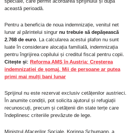
speciale, care permit acordarea sprijinului și după
această perioadă.
Pentru a beneficia de noua indemnizație, venitul net
lunar al părintelui singur
nu trebuie să depășească
2.768 de euro
. La calcularea acestui plafon nu sunt
luate în considerare alocația familială, indemnizația
pentru îngrijirea copilului și creditul fiscal pentru copii.
Citește și:
Reforma AMS în Austria: Creșterea
indemnizației de șomaj. Mii de persoane ar putea
primi mai mulți bani lunar
Sprijinul nu este rezervat exclusiv cetățenilor austrieci.
În anumite condiții, pot solicita ajutorul și refugiații
recunoscuți, precum și cetățenii din state terțe care
îndeplinesc criteriile prevăzute de lege.
Ministrul Afacerilor Sociale, Korinna Schumann, a