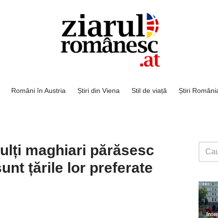
Români în Austria
Știri din Viena
Stil de viață
Știri Români
ulți maghiari părăsesc
nt țările lor preferate