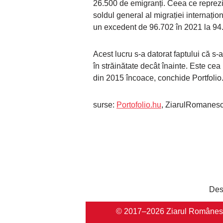
26.500 de emigranți. Ceea ce reprezi
soldul general al migrației internațion
un excedent de 96.702 în 2021 la 94
Acest lucru s-a datorat faptului că s-
în străinătate decât înainte. Este cea
din 2015 încoace, conchide Portfolio
surse:
Portofolio.hu
, ZiarulRomanesc
Des
© 2017–2026 Ziarul Românesc Au