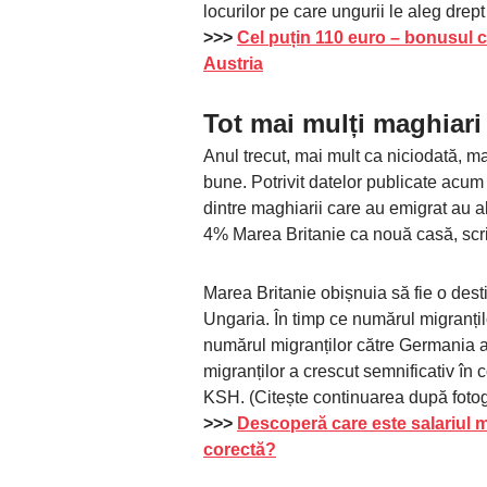
locurilor pe care ungurii le aleg drep
>>>
Cel puțin 110 euro – bonusul cl
Austria
Tot mai mulți maghiari
Anul trecut, mai mult ca niciodată, ma
bune. Potrivit datelor publicate acum
dintre maghiarii care au emigrat au 
4% Marea Britanie ca nouă casă, sc
Marea Britanie obișnuia să fie o des
Ungaria. În timp ce numărul migranțil
numărul migranților către Germania a 
migranților a crescut semnificativ în 
KSH. (Citește continuarea după fotog
>>>
Descoperă care este salariul m
corectă?