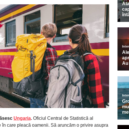
ărăsesc
Ungaria
.
Oficiul Central de Statistică al
e în care pleacă oamenii. Să aruncăm o privire asupra