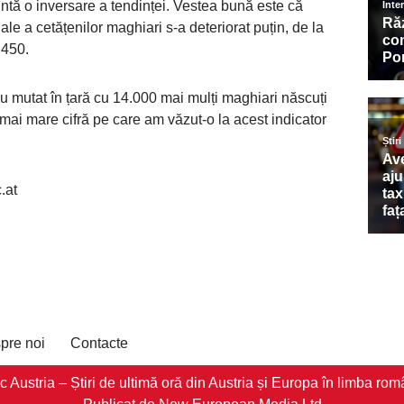
ntă o inversare a tendinței. Vestea bună este că
ale a cetățenilor maghiari s-a deteriorat puțin, de la
.450.
au mutat în țară cu 14.000 mai mulți maghiari născuți
 mai mare cifră pe care am văzut-o la acest indicator
.
.at
pre noi
Contacte
stria – Știri de ultimă oră din Austria și Europa în limba româ