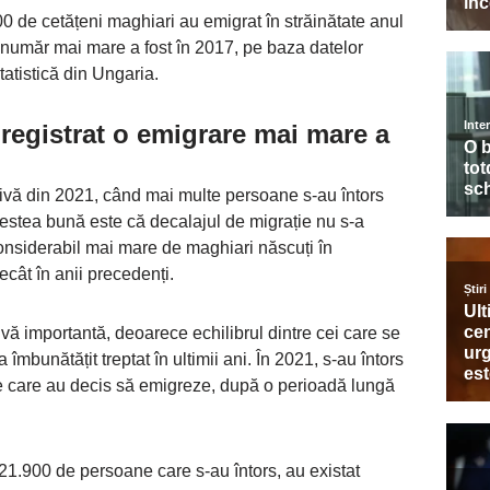
.500 de cetățeni maghiari au emigrat în străinătate anul
 număr mai mare a fost în 2017, pe baza datelor
tatistică din Ungaria.
nregistrat o emigrare mai mare a
tivă din 2021, când mai multe persoane s-au întors
estea bună este că decalajul de migrație nu s-a
considerabil mai mare de maghiari născuți în
ecât în anii precedenți.
ivă importantă, deoarece echilibrul dintre cei care se
 îmbunătățit treptat în ultimii ani. În 2021, s-au întors
 care au decis să emigreze, după o perioadă lungă
 21.900 de persoane care s-au întors, au existat