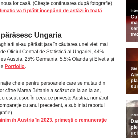
t noua lor casă. (Citește continuarea după fotografie)
imatic va fi plătit începând de astăzi în toată
 părăsesc Ungaria
ghiarii și-au părăsit țara în căutarea unei vieți mai
 de Oficiul Central de Statistică al Ungariei, 44%
ales Austria, 25% Germania, 5,5% Olanda și Elveția și
rie
Portfolio
.
tinație cheie pentru persoanele care se mutau din
or către Marea Britanie a scăzut de la an la an,
crescut ușor. În ceea ce privește Austria, numărul
comparație cu anul precedent, a subliniat raportul
rafie)
inim în Austria în 2023, primești o remunerație