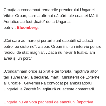
Croația a condamnat remarcile premierului Ungariei,
Viktor Orban, care a afirmat că părți ale coastei Mării
Adriatice au fost „luate” de la Ungaria,
potrivit
Bloomberg
.
„Cei care au mare și porturi sunt capabili să aducă
petrol pe cisterne”, a spus Orban într-un interviu pentru
radioul de stat maghiar. „Dacă nu ne-ar fi luat-o, am
avea și un port.”
„Condamnăm orice aspirație teritorială împotriva altor
țări suverane”, a declarat, marți, Ministerul de Externe
al Croației. Guvernul l-a convocat pe ambasadorul
Ungariei la Zagreb în legătură cu aceste comentarii.
Ungaria nu va vota pachetul de sancţiuni împotriva