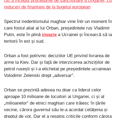
UE a început procedurile de sancționare a Ungariei, cu
reduceri de finanțare de la bugetul european
Spectrul iredentismului maghiar vine într-un moment în
care fostul aliat al lui Orban, președintele rus Vladimir
Putin, este în plină
invazie
a Ucrainei și încearcă să ia
teritorii în est și sud.
Orban a fost potrivnic deciziilor UE privind livrarea de
arme la Kiev. Dar și față de interzicerea achizițiilor de
petrol rusești și l-a etichetat pe președintele ucrainean
Volodimir Zelenski drept „adversar”.
Orban se prezintă adesea nu doar ca liderul celor
aproape 10 milioane de locuitori ai Ungariei, ci și al
„milioanelor” de etnici maghiari care trăiesc în țările
vecine, cărora guvernul său le-a acordat cetățenia și
dreptul de vot. Dar el a respins criticile conform cărora