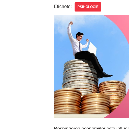
Etichete:
PSIHOLOGIE
Respingerea economiilor este influenț