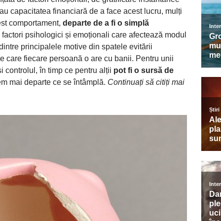
 au capacitatea financiară de a face acest lucru, mulți
est comportament,
departe de a fi o simplă
e factori psihologici și emoționali care afectează modul
intre principalele motive din spatele evitării
e care fiecare persoană o are cu banii. Pentru unii
controlul, în timp ce pentru alții
pot fi o sursă de
em mai departe ce se întâmplă.
Continuați să citiți mai