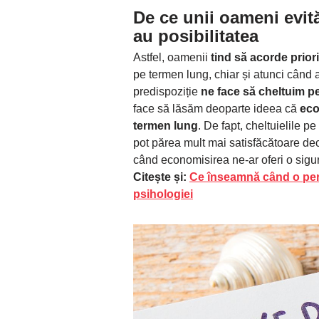
De ce unii oameni evi
au posibilitatea
Astfel, oamenii
tind să acorde prior
pe termen lung, chiar și atunci când 
predispoziție
ne face să cheltuim pe
face să lăsăm deoparte ideea că
eco
termen lung
. De fapt, cheltuielile 
pot părea mult mai satisfăcătoare decâ
când economisirea ne-ar oferi o sigu
Citește și:
Ce înseamnă când o pe
psihologiei