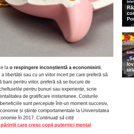
e la
o respingere inconștientă a economisirii
,
 libertății sau cu un viitor incert pe care preferă să
 bani pentru viitor, preferă să se bucure de
cheltuielile pentru bunuri sau experiențe, scrie
entalitatea de gratificare instantanee. Costurile
 beneficiile sunt percepute într-un moment succesiv,
economie și științe comportamentale la Universitatea
conomie în 2017.
Continuați să citiți
 părinții care cresc copii puternici mental