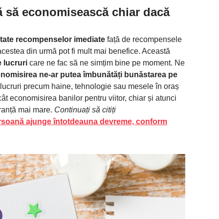
tă să economisească chiar dacă
itate recompenselor imediate
față de recompensele
acestea din urmă pot fi mult mai benefice. Această
 lucruri
care ne fac să ne simțim bine pe moment. Ne
nomisirea ne-ar putea îmbunătăți bunăstarea pe
pe lucruri precum haine, tehnologie sau mesele în oraș
t economisirea banilor pentru viitor, chiar și atunci
ranță mai mare.
Continuați să citiți
rsoană ajunge întotdeauna devreme, conform