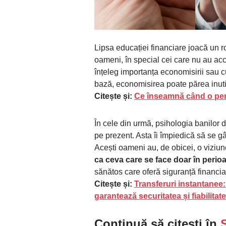
Lipsa educației financiare joacă un 
oameni, în special cei care nu au ac
înțeleg importanța economisirii sau c
bază, economisirea poate părea inuti
Citește și:
Ce înseamnă când o perso
În cele din urmă, psihologia banilor 
pe prezent. Asta îi împiedică să se g
Acești oameni au, de obicei, o viziun
ca ceva care se face doar în perio
sănătos care oferă siguranță financia
Citește și:
Transferuri instantanee
garantează securitatea și fiabilita
Continuă să citești în
S