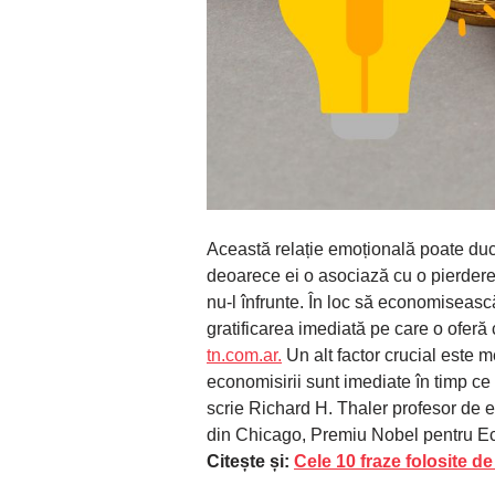
Această relație emoțională poate duc
deoarece ei o asociază cu o pierdere a
nu-l înfrunte. În loc să economisească
gratificarea imediată pe care o oferă 
tn.com.ar.
Un alt factor crucial este m
economisirii sunt imediate în timp ce
scrie Richard H. Thaler profesor de 
din Chicago, Premiu Nobel pentru E
Citește și:
Cele 10 fraze folosite de