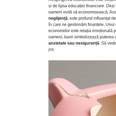
și de lipsa educației financiare. Deși
oameni evită să economisească. Ac
neglijență
, este profund influențat d
în care ne gestionăm finanțele. Unul d
economiilor este relația emoțională p
oameni, banii simbolizează puterea și 
anxietate sau nesiguranță
. Să ved
jos