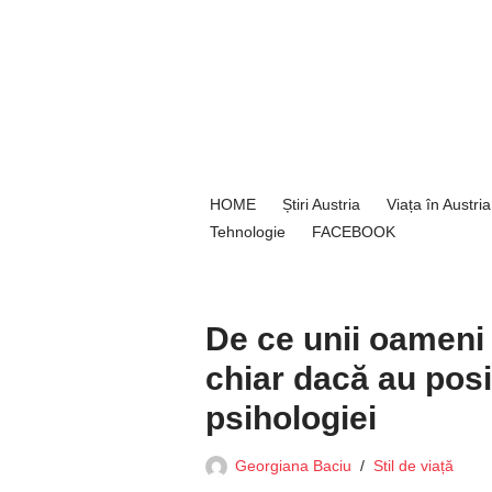
Sari
la
conținut
HOME
Știri Austria
Viața în Austria
Tehnologie
FACEBOOK
De ce unii oameni
chiar dacă au posi
psihologiei
Georgiana Baciu
Stil de viață