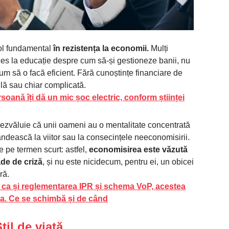
rol fundamental
în rezistența la economii.
Mulți
ces la educație despre cum să-și gestioneze banii, nu
um să o facă eficient. Fără cunoștințe financiare de
lă sau chiar complicată.
ană îți dă un mic șoc electric, conform științei
dezvăluie că unii oameni au o mentalitate concentrată
ândească la viitor sau la consecințele neeconomisirii.
e pe termen scurt: astfel,
economisirea este văzută
ade de criză
, și nu este nicidecum, pentru ei, un obicei
ră.
: ca și reglementarea IPR și schema VoP, acestea
tea. Ce se schimbă și de când
til de viață