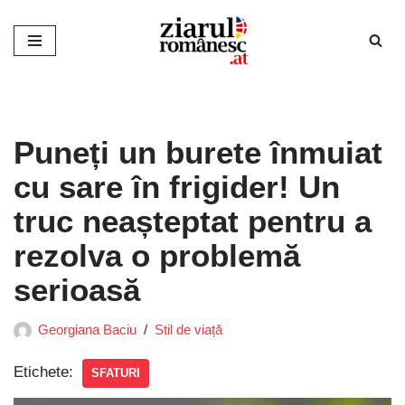
Sari
la
conținut
Puneți un burete înmuiat
cu sare în frigider! Un
truc neașteptat pentru a
rezolva o problemă
serioasă
Georgiana Baciu
Stil de viață
Etichete:
SFATURI