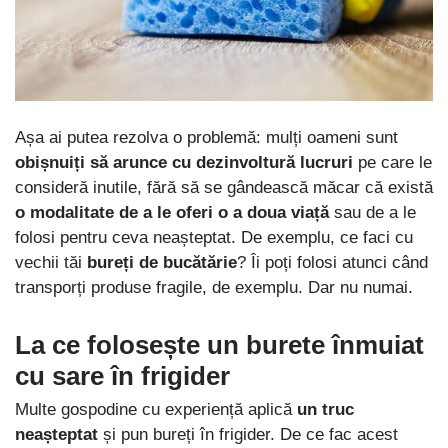
Așa ai putea rezolva o problemă: mulți oameni sunt
obișnuiți să arunce cu dezinvoltură lucruri
pe care le
consideră inutile, fără să se gândească măcar că există
o modalitate de a le oferi o a doua viață
sau de a le
folosi pentru ceva neașteptat. De exemplu, ce faci cu
vechii tăi
bureți de bucătărie
? Îi poți folosi atunci când
transporți produse fragile, de exemplu. Dar nu numai.
La ce folosește un burete înmuiat
cu sare în frigider
Multe gospodine cu experiență aplică
un truc
neașteptat
și pun bureți în frigider. De ce fac acest