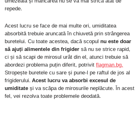
umezeala și mâncarea nu se va mai strica atât de
repede.
Acest lucru se face de mai multe ori, umiditatea
absorbită trebuie aruncată în chiuvetă prin strângerea
buretelui. Cu toate acestea, dacă scopul
nu este doar
să ajuți alimentele din frigider
să nu se strice rapid,
ci și să scapi de mirosul urât din el, atunci trebuie să
abordezi problema puțin diferit, potrivit
flagman.bg.
Stropește buretele cu sare și pune-l pe raftul de jos al
frigiderului.
Acest lucru va absorbi excesul de
umiditate
și va scăpa de mirosurile neplăcute. În acest
fel, vei rezolva toate problemele deodată.