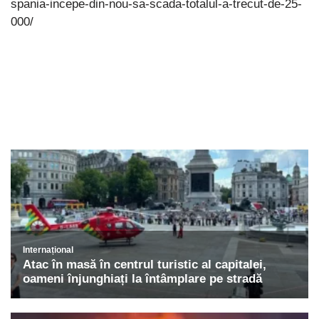
spania-incepe-din-nou-sa-scada-totalul-a-trecut-de-25-
000/