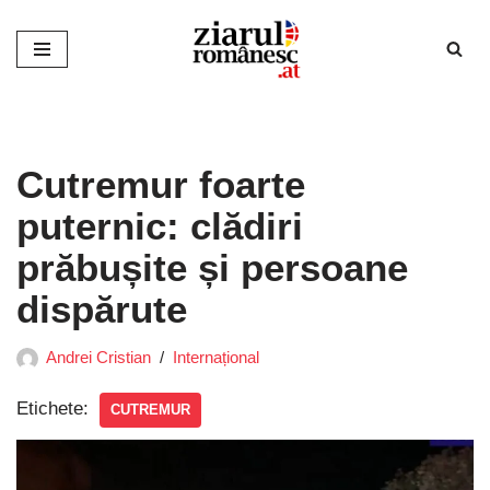
Sari
la
conținut
Cutremur foarte
puternic: clădiri
prăbușite și persoane
dispărute
Andrei Cristian
Internațional
Etichete:
CUTREMUR