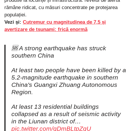
produse la locuințe și infrastructură. Nivelul de alertă
rămâne ridicat, cu măsuri concentrate pe protejarea
populației.
Vezi și:
Cutremur cu magnitudinea de 7,5 și
avertizare de tsunami: frică enormă
🆘 A strong earthquake has struck
southern China
At least two people have been killed by a
5.2-magnitude earthquake in southern
China's Guangxi Zhuang Autonomous
Region.
At least 13 residential buildings
collapsed as a result of seismic activity
in the Liunan district of…
pic.twitter.com/gDmBLtpZgU