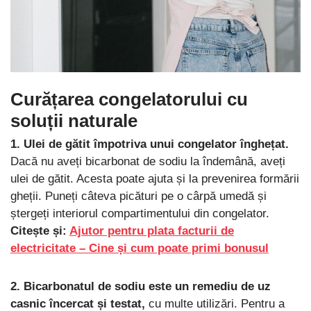
Curățarea congelatorului cu
soluții naturale
1. Ulei de gătit împotriva unui congelator înghețat.
Dacă nu aveți bicarbonat de sodiu la îndemână, aveți
ulei de gătit. Acesta poate ajuta și la prevenirea formării
gheții. Puneți câteva picături pe o cârpă umedă și
ștergeți interiorul compartimentului din congelator.
Citește și:
Ajutor pentru plata facturii de
electricitate – Cine și cum poate primi bonusul
2. Bicarbonatul de sodiu este un remediu de uz
casnic încercat și testat,
cu multe utilizări. Pentru a