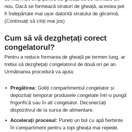
nou. Dacă se formează straturi de gheață, acestea pot
fi îndepărtate mai ușor datorită stratului de glicerină.
(Continuați să citiți mai jos)
Cum să vă dezghețați corect
congelatorul?
Pentru a reduce formarea de gheață pe termen lung, ar
trebui să dezghețați congelatorul de două ori pe an.
Următoarea procedură va ajuta:
Pregătirea:
Goliți compartimentul congelator și
depozitați temporar produsele congelate într-o pungă
frigorifică sau în alt congelator. Deconectați
dispozitivul de la sursa de alimentare.
Accelerați procesul:
Puneți un bol cu ​​apă fierbinte
în compartiment pentru a topi gheața mai repede.