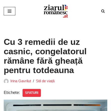
Sari
la
conținut
Cu 3 remedii de uz
casnic, congelatorul
rămâne fără gheață
pentru totdeauna
Irina Gavrilut
Stil de viață
Etichete:
SFATURI