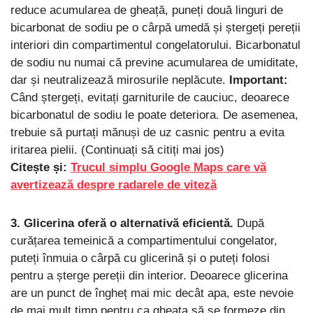
reduce acumularea de gheață, puneți două linguri de
bicarbonat de sodiu pe o cârpă umedă și ștergeți pereții
interiori din compartimentul congelatorului. Bicarbonatul
de sodiu nu numai că previne acumularea de umiditate,
dar și neutralizează mirosurile neplăcute.
Important:
Când ștergeți, evitați garniturile de cauciuc, deoarece
bicarbonatul de sodiu le poate deteriora. De asemenea,
trebuie să purtați mănuși de uz casnic pentru a evita
iritarea pielii. (Continuați să citiți mai jos)
Citește și:
Trucul simplu Google Maps care vă
avertizează despre radarele de viteză
3. Glicerina oferă o alternativă eficientă.
După
curățarea temeinică a compartimentului congelator,
puteți înmuia o cârpă cu glicerină și o puteți folosi
pentru a șterge pereții din interior. Deoarece glicerina
are un punct de îngheț mai mic decât apa, este nevoie
de mai mult timp pentru ca gheața să se formeze din