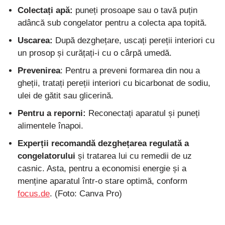
Colectați apă:
puneți prosoape sau o tavă puțin
adâncă sub congelator pentru a colecta apa topită.
Uscarea:
După dezghețare, uscați pereții interiori cu
un prosop și curățați-i cu o cârpă umedă.
Prevenirea
: Pentru a preveni formarea din nou a
gheții, tratați pereții interiori cu bicarbonat de sodiu,
ulei de gătit sau glicerină.
Pentru a reporni:
Reconectați aparatul și puneți
alimentele înapoi.
Experții recomandă dezghețarea regulată a
congelatorului
și tratarea lui cu remedii de uz
casnic. Asta, pentru a economisi energie și a
menține aparatul într-o stare optimă, conform
focus.de
. (Foto: Canva Pro)