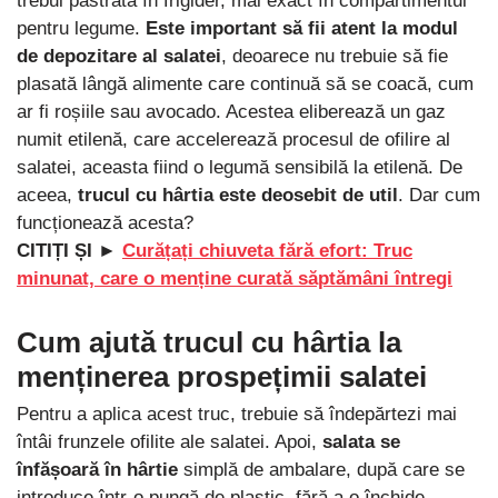
trebui păstrată în frigider, mai exact în compartimentul
pentru legume.
Este important să fii atent la modul
de depozitare al salatei
, deoarece nu trebuie să fie
plasată lângă alimente care continuă să se coacă, cum
ar fi roșiile sau avocado. Acestea eliberează un gaz
numit etilenă, care accelerează procesul de ofilire al
salatei, aceasta fiind o legumă sensibilă la etilenă. De
aceea,
trucul cu hârtia este deosebit de util
. Dar cum
funcționează acesta?
CITIȚI ȘI ►
Curățați chiuveta fără efort: Truc
minunat, care o menține curată săptămâni întregi
Cum ajută trucul cu hârtia la
menținerea prospețimii salatei
Pentru a aplica acest truc, trebuie să îndepărtezi mai
întâi frunzele ofilite ale salatei. Apoi,
salata se
înfășoară în hârtie
simplă de ambalare, după care se
introduce într-o pungă de plastic, fără a o închide,