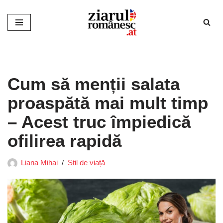
Sari
la
conținut
Cum să menții salata
proaspătă mai mult timp
– Acest truc împiedică
ofilirea rapidă
Liana Mihai
Stil de viață