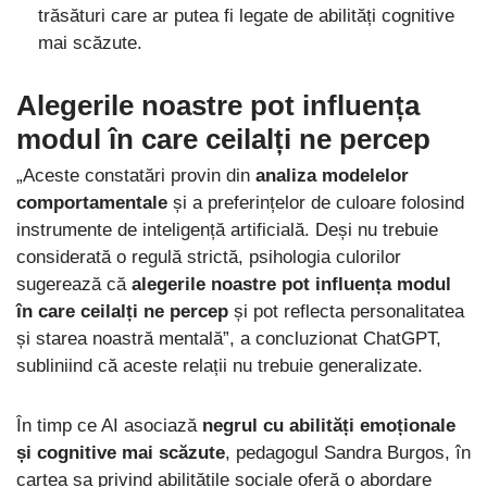
trăsături care ar putea fi legate de abilități cognitive
mai scăzute.
A
legerile noastre pot influența
modul în care ceilalți ne perce
p
„Aceste constatări provin din
analiza modelelor
comportamentale
și a preferințelor de culoare folosind
instrumente de inteligență artificială. Deși nu trebuie
considerată o regulă strictă, psihologia culorilor
sugerează că
alegerile noastre pot influența modul
în care ceilalți ne percep
și pot reflecta personalitatea
și starea noastră mentală”, a concluzionat ChatGPT,
subliniind că aceste relații nu trebuie generalizate.
În timp ce AI asociază
negrul cu abilități emoționale
și cognitive mai scăzute
, pedagogul Sandra Burgos, în
cartea sa privind abilitățile sociale oferă o abordare