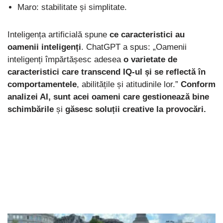
Maro: stabilitate și simplitate.
Inteligența artificială spune
ce caracteristici au
oamenii inteligenți
. ChatGPT a spus: „Oamenii
inteligenți împărtășesc adesea
o varietate de
caracteristici care transcend IQ-ul și se reflectă în
comportamentele
, abilitățile și atitudinile lor.”
Conform
analizei AI, sunt acei oameni care gestionează bine
schimbările
și
găsesc
soluții creative la provocări.