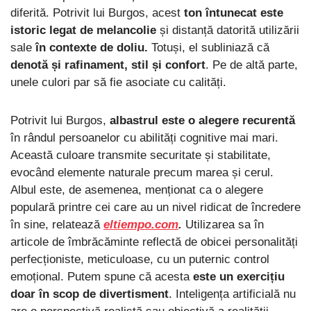
diferită. Potrivit lui Burgos, acest
ton întunecat este
istoric legat de melancolie
și distanță datorită utilizării
sale
în contexte de doliu.
Totuși, el subliniază că
denotă și rafinament, stil și confort
. Pe de altă parte,
unele culori par să fie asociate cu calități.
Potrivit lui Burgos,
albastrul este o alegere recurentă
în rândul persoanelor cu abilități cognitive mai mari.
Această culoare transmite securitate și stabilitate,
evocând elemente naturale precum marea și cerul.
Albul este, de asemenea, menționat ca o alegere
populară printre cei care au un nivel ridicat de încredere
în sine, relatează
eltiempo.com
.
Utilizarea sa în
articole de îmbrăcăminte reflectă de obicei personalități
perfecționiste, meticuloase, cu un puternic control
emoțional. Putem spune că acesta
este un exercițiu
doar în scop de divertisment
. Inteligența artificială nu