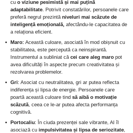
cu
o viziune pesimistă și mai puțină
adaptabilitate
. Potrivit constatărilor, persoanele care
preferă negrul prezintă
niveluri mai scăzute de
inteligență emoțională,
afectându-le capacitatea de
a relaționa eficient.
Maro:
Această culoare, asociată în mod obișnuit cu
stabilitatea, este percepută ca neinspirantă.
Instrumentul a subliniat că
cei care aleg maro
pot
avea dificultăți în aspecte precum creativitatea și
rezolvarea problemelor.
Gri
: Asociat cu neutralitatea, gri ar putea reflecta
indiferența și lipsa de energie. Persoanele care
poartă această culoare tind
să aibă o motivație
scăzută
, ceea ce le-ar putea afecta performanța
cognitivă.
Portocaliu
: În ciuda prezenței sale vibrante, AI îl
asociază cu
impulsivitatea și lipsa de seriozitate
,