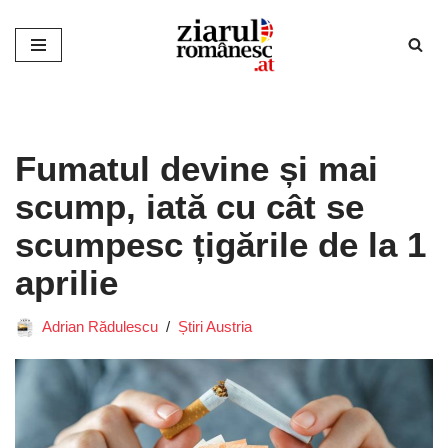
Sari
la
conținut
Fumatul devine și mai
scump, iată cu cât se
scumpesc țigările de la 1
aprilie
Adrian Rădulescu
Știri Austria