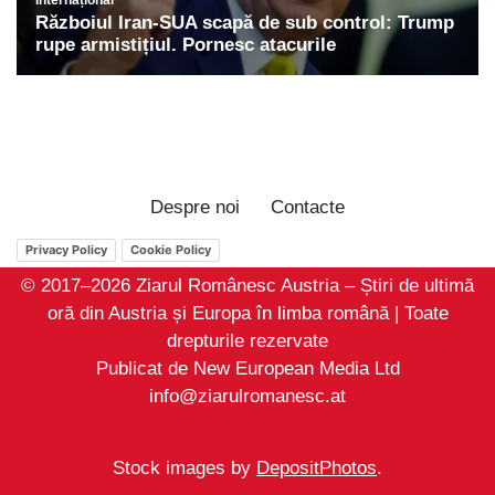
Despre noi
Contacte
Privacy Policy
Cookie Policy
© 2017–2026 Ziarul Românesc Austria – Știri de ultimă
oră din Austria și Europa în limba română | Toate
drepturile rezervate
Publicat de New European Media Ltd
info@ziarulromanesc.at
Stock images by
DepositPhotos
.