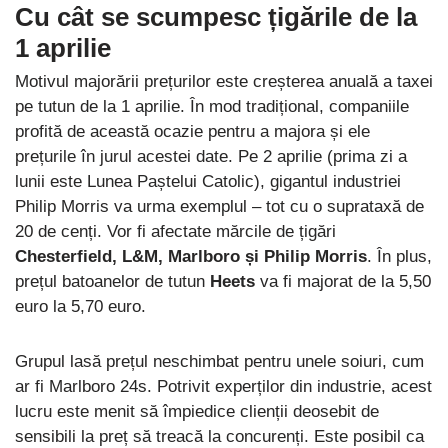
Cu cât se scumpesc țigările de la
1 aprilie
Motivul majorării prețurilor este creșterea anuală a taxei
pe tutun de la 1 aprilie. În mod tradițional, companiile
profită de această ocazie pentru a majora și ele
prețurile în jurul acestei date. Pe 2 aprilie (prima zi a
lunii este Lunea Paștelui Catolic), gigantul industriei
Philip Morris va urma exemplul – tot cu o suprataxă de
20 de cenți. Vor fi afectate mărcile de țigări
Chesterfield, L&M, Marlboro și Philip Morris
. În plus,
prețul batoanelor de tutun
Heets
va fi majorat de la 5,50
euro la 5,70 euro.
Grupul lasă prețul neschimbat pentru unele soiuri, cum
ar fi Marlboro 24s. Potrivit experților din industrie, acest
lucru este menit să împiedice clienții deosebit de
sensibili la preț să treacă la concurenți. Este posibil ca