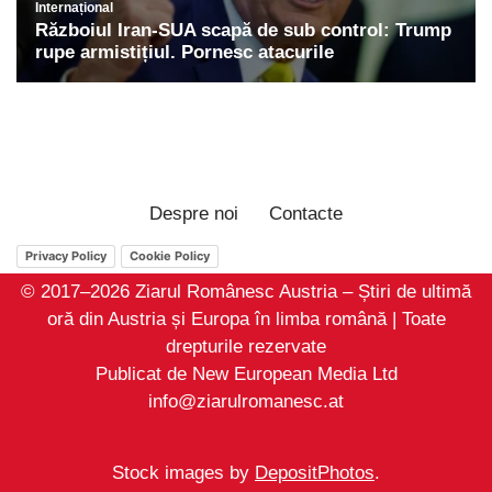
Despre noi
Contacte
Privacy Policy
Cookie Policy
© 2017–2026 Ziarul Românesc Austria – Știri de ultimă
oră din Austria și Europa în limba română | Toate
drepturile rezervate
Publicat de New European Media Ltd
info@ziarulromanesc.at
Stock images by
DepositPhotos
.