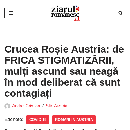
Sari
la
conținut
Crucea Roșie Austria: de
FRICA STIGMATIZĂRII,
mulți ascund sau neagă
în mod deliberat că sunt
contagiați
Andrei Cristian
Știri Austria
Etichete:
COVID-19
ROMANI IN AUSTRIA