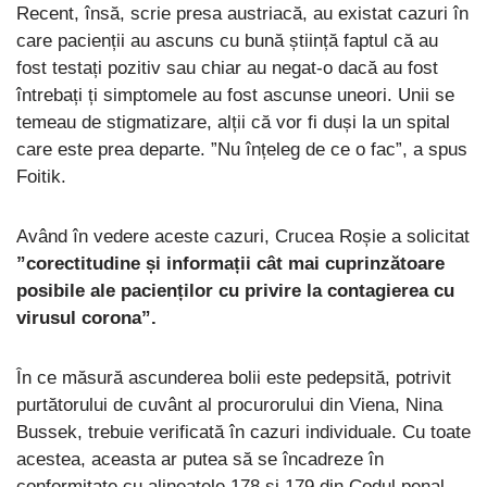
Recent, însă, scrie presa austriacă, au existat cazuri în
care pacienții au ascuns cu bună știință faptul că au
fost testați pozitiv sau chiar au negat-o dacă au fost
întrebați ți simptomele au fost ascunse uneori. Unii se
temeau de stigmatizare, alții că vor fi duși la un spital
care este prea departe. ”Nu înțeleg de ce o fac”, a spus
Foitik.
Având în vedere aceste cazuri, Crucea Roșie a solicitat
”corectitudine și informații cât mai cuprinzătoare
posibile ale pacienților cu privire la contagierea cu
virusul corona”.
În ce măsură ascunderea bolii este pedepsită, potrivit
purtătorului de cuvânt al procurorului din Viena, Nina
Bussek, trebuie verificată în cazuri individuale. Cu toate
acestea, aceasta ar putea să se încadreze în
conformitate cu alineatele 178 și 179 din Codul penal