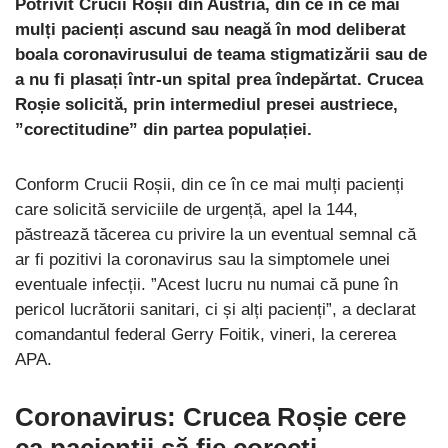
Potrivit Crucii Roșii din Austria, din ce în ce mai
mulți pacienți ascund sau neagă în mod deliberat
boala coronavirusului de teama stigmatizării sau de
a nu fi plasați într-un spital prea îndepărtat.
Crucea
Roșie solicită, prin intermediul presei austriece,
”corectitudine” din partea populației.
Conform Crucii Roșii, din ce în ce mai mulți pacienți
care solicită serviciile de urgență, apel la 144,
păstrează tăcerea cu privire la un eventual semnal că
ar fi pozitivi la coronavirus sau la simptomele unei
eventuale infecții. ”Acest lucru nu numai că pune în
pericol lucrătorii sanitari, ci și alți pacienți”, a declarat
comandantul federal Gerry Foitik, vineri, la cererea
APA.
Coronavirus: Crucea Roșie cere
ca pacienții să fie corecți