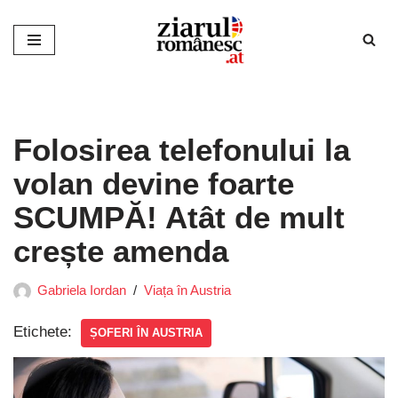
Sari
la
conținut
Folosirea telefonului la
volan devine foarte
SCUMPĂ! Atât de mult
crește amenda
Gabriela Iordan
Viața în Austria
Etichete:
ȘOFERI ÎN AUSTRIA