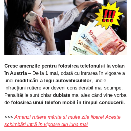
Cresc amenzile pentru folosirea telefonului la volan
în Austria
– De la
1 mai
, odată cu intrarea în vigoare a
unei
modificări a legii autovehiculelor
, unele
infracțiuni rutiere vor deveni considerabil mai scumpe.
Penalitățile sunt chiar
dublate
mai ales când vine vorba
de
folosirea unui telefon mobil în timpul conducerii
.
>>>
Amenzi rutiere mărite și multe zile libere! Aceste
schimbări intră în vigoare din luna mai