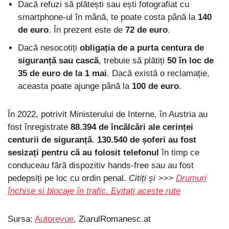
Dacă refuzi să plătești sau ești fotografiat cu
smartphone-ul în mână, te poate costa până la
140
de euro
. În prezent este de
72 de euro
.
Dacă nesocotiți
obligația de a purta centura de
siguranță sau cască
, trebuie să plătiți
50 în loc de
35 de euro de la 1 mai
. Dacă există o reclamație,
aceasta poate ajunge până la
100 de euro
.
În 2022, potrivit Ministerului de Interne, în Austria au
fost înregistrate
88.394 de încălcări ale cerinței
centurii de siguranță
.
130.540 de șoferi au fost
sesizați pentru că au folosit telefonul
în timp ce
conduceau fără dispozitiv hands-free sau au fost
pedepsiți pe loc cu ordin penal.
Citiți și >>>
Drumuri
închise și blocaje în trafic. Evitați aceste rute
Sursa:
Autorevue
, ZiarulRomanesc.at