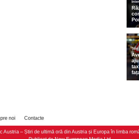
pre noi
Contacte
stria – Știri de ultimă oră din Austria și Europa în limba româ