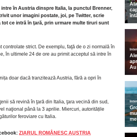
intre în Austria dinspre Italia, la punctul Brenner,
ivit unor imagini postate, joi, pe Twitter, scrie
 tot ce intră în ţară, prin urmare multe tiruri sunt
nt controlate strict. De exemplu, faţă de o zi normală în
, în ultimele 24 de ore au primit acceptul să intre în
nița doar dacă tranzitează Austria, fără a opri în
ţenii să revină în ţară din Italia, ţara vecină din sud,
vel naţional până la 3 aprilie. Miercuri, autoritățile
urilor feroviare cu Italia.
acebook:
ZIARUL ROMÂNESC AUSTRIA