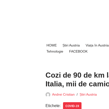
Sari
la
conținut
HOME
Știri Austria
Viața în Austria
Tehnologie
FACEBOOK
Cozi de 90 de km l
Italia, mii de cami
Andrei Cristian
Știri Austria
Etichete:
COVID-19