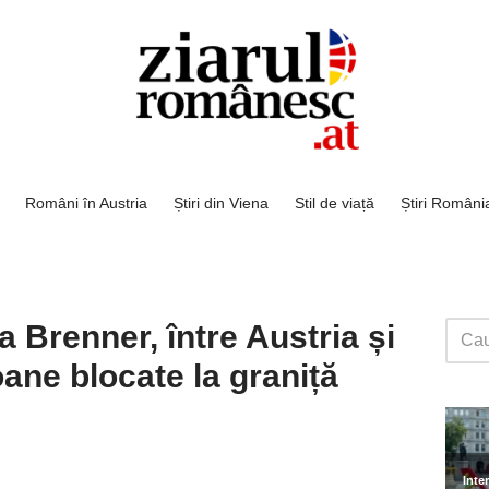
Români în Austria
Știri din Viena
Stil de viață
Știri Români
a Brenner, între Austria și
oane blocate la graniță