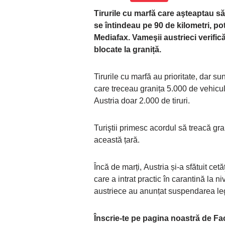
Tirurile cu marfă care aşteaptau să 
se întindeau pe 90 de kilometri, potr
Mediafax.
Vameşii austrieci verifică
blocate la graniță.
Tirurile cu marfă au prioritate, dar su
care treceau granița 5.000 de vehicule
Austria doar 2.000 de tiruri.
Turiştii primesc acordul să treacă gra
această țară.
Încă de marți, Austria și-a sfătuit cetă
care a intrat practic în carantină la ni
austriece au anunțat suspendarea legăt
Înscrie-te pe pagina noastră de F