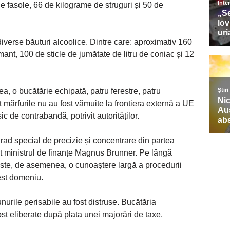
e fasole, 66 de kilograme de struguri și 50 de
e diverse băuturi alcoolice. Dintre care: aproximativ 160
umant, 100 de sticle de jumătate de litru de coniac și 12
a, o bucătărie echipată, patru ferestre, patru
t mărfurile nu au fost vămuite la frontiera externă a UE
 de contrabandă, potrivit autorităților.
grad special de precizie și concentrare din partea
at ministrul de finanțe Magnus Brunner. Pe lângă
xiste, de asemenea, o cunoaștere largă a procedurii
est domeniu.
unurile perisabile au fost distruse. Bucătăria
ost eliberate după plata unei majorări de taxe.