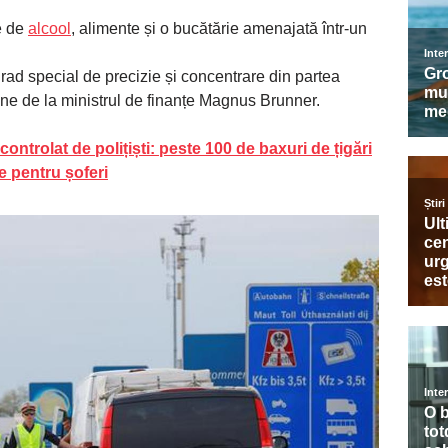
e de
alcool
, alimente și o bucătărie amenajată într-un
grad special de precizie și concentrare din partea
vine de la ministrul de finanțe Magnus Brunner.
ntrolat de polițiști: peste 100 de baxuri de țigări
e pentru șoferi