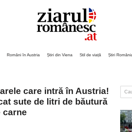
Români în Austria
Știri din Viena
Stil de viață
Știri Români
rele care intră în Austria!
cat sute de litri de băutură
e carne