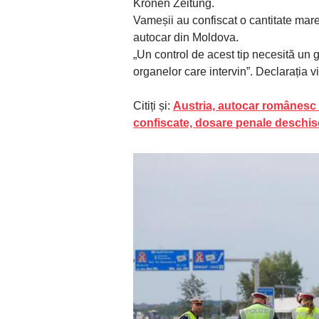
Kronen Zeitung.
Vameșii au confiscat o cantitate mar
autocar din Moldova.
„Un control de acest tip necesită un 
organelor care intervin”. Declarația 
Citiți și:
Austria, autocar românesc co
confiscate, dosare penale deschis