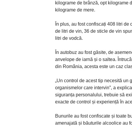
kilograme de brânză, opt kilograme d
kilograme de mere.
În plus, au fost confiscați 408 litri d
de litri de vin, 36 de sticle de vin sp
litri de vodcă.
În autobuz au fost găsite, de asemene
anvelope de iarnă și o saltea. Întrucâ
din România, acesta este un caz clasic
„Un control de acest tip necesită un 
organismelor care intervin”, a explic
siguranța personalului, trebuie să e
exacte de control și experiență în ac
Bunurile au fost confiscate și toate b
amenajată și băuturile alcoolice au f