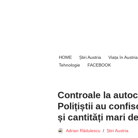
Sari
la
conținut
HOME
Știri Austria
Viața în Austria
Tehnologie
FACEBOOK
Controale la autoca
Polițiștii au confis
și cantități mari d
Adrian Rădulescu
Știri Austria