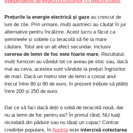
independente de explozia costurilor cu electricitatea”
Prețurile la energie electrică și gaze
au crescut de
luni de zile. Prin urmare, mulți austrieci au căutat în jur
alternative pentru încălzire. Acest lucru a făcut ca
șemineele și sobele cu teracotă să fie la mare
căutare. Totul are un alt efect secundar. Inclusiv
cererea de lemn de foc este foarte mare
. Rezultatul:
mulți furnizori au vândut tot ce aveau pe stoc sau, dacă
mai au ceva, acestea sunt vândute la prețuri îngrozitor
de mari. Dacă un metru ster de lemn a costat anul
trecut între 80 și 90 de euro, în prezent trebuie să plătiți
între 200 și 250 de euro.
Dar ce să faci dacă deții o sobă de teracotă nouă, dar
nu ai lemn de foc pentru ea? În primul rând, NU luaţi
niciodată din pădure sau nu tăiați un copac! Contrar
credinței populare, în
Austria
este
interzisă colectarea