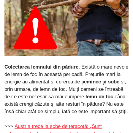
Colectarea lemnului din pădure.
Există o mare nevoie
de lemn de foc în această perioadă. Prețurile mari la
energie au alimentat și cererea de
șeminee şi sobe
și,
prin urmare, de lemn de foc. Mulți oameni se întreabă
de ce este necesar să mai cumpere
lemn de foc
când
există crengi căzute şi alte resturi în pădure? Nu este
însă chiar atât de simplu, iată ce este important să ştiţi.
>>>
Austria trece la sobe de teracotă: „Sunt