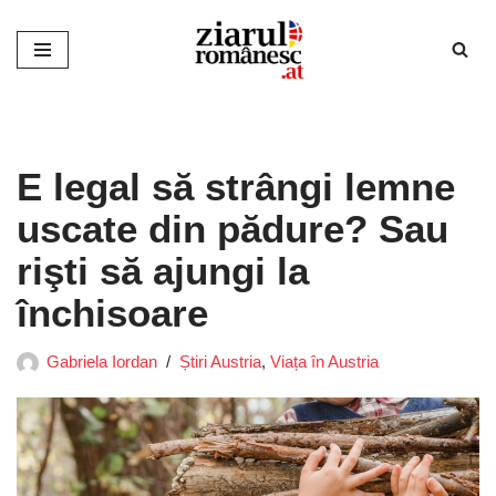
Sari
la
conținut
E legal să strângi lemne
uscate din pădure? Sau
rişti să ajungi la
închisoare
Gabriela Iordan
Știri Austria
,
Viața în Austria