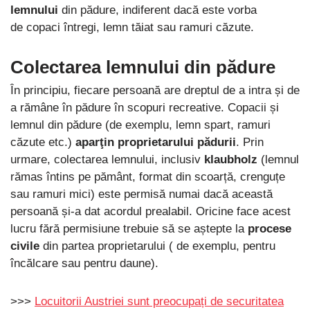
lemnului
din pădure, indiferent dacă este vorba
de copaci întregi, lemn tăiat sau ramuri căzute.
Colectarea lemnului din pădure
În principiu, fiecare persoană are dreptul de a intra și de
a rămâne în pădure în scopuri recreative. Copacii și
lemnul din pădure (de exemplu, lemn spart, ramuri
căzute etc.)
aparţin proprietarului pădurii
. Prin
urmare, colectarea lemnului, inclusiv
klaubholz
(lemnul
rămas întins pe pământ, format din scoarță, crenguțe
sau ramuri mici) este permisă numai dacă această
persoană și-a dat acordul prealabil. Oricine face acest
lucru fără permisiune trebuie să se aștepte la
procese
civile
din partea proprietarului ( de exemplu, pentru
încălcare sau pentru daune).
>>>
Locuitorii Austriei sunt preocupați de securitatea