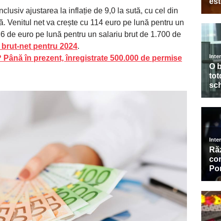
lusiv ajustarea la inflație de 9,0 la sută, cu cel din
ă. Venitul net va crește cu 114 euro pe lună pentru un
26 de euro pe lună pentru un salariu brut de 1.700 de
 brut-net pentru 2024
.
a? Până în prezent, înregistrate 500.000 de permise