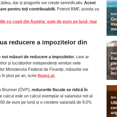
ădea, dar și pragurile vor crește semnificativ.
Acest
re pentru toți contribuabilii.
Potrivit BMF, acesta va
iile cu copii din Austria: sute de euro pe lună, mai
ua reducere a impozitelor din
re
noi măsuri de reducere a impozitelor
, care ar
ilor și lucrătorilor independenți venituri nete
elor Ministerului Federal de Finanțe, măsurile vor
o
în plus pe an, scrie
finanz.at
.
nus Brunner (ÖVP),
reducerile fiscale se ridică în
e calcul este un calcul exemplar al salariului net al
500 de euro pe lună și o creștere salarială de 9,0%