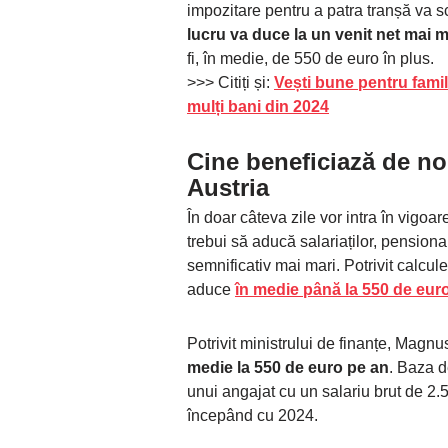
impozitare pentru a patra tranșă va sc
lucru va duce la un venit net mai ma
fi, în medie, de 550 de euro în plus.
>>> Citiți și:
Vești bune pentru famil
mulți bani din 2024
Cine beneficiază de no
Austria
În doar câteva zile vor intra în vigoa
trebui să aducă salariaților, pensionar
semnificativ mai mari. Potrivit calcul
aduce
în medie până la 550 de eur
Potrivit ministrului de finanțe, Mag
medie la 550 de euro pe an
. Baza d
unui angajat cu un salariu brut de 2.
începând cu 2024.