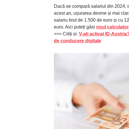
Dacă se compară salariul din 2024, inc
acest an, ușurarea devine și mai clar
salariu brut de 1.500 de euro și cu 1
euro. Aici puteți găsi
noul calculator
>>> Citiți și:
V-ați activat ID-Austri
de conducere digitale