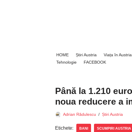
Sari
la
conținut
HOME
Știri Austria
Viața în Austria
Tehnologie
FACEBOOK
Până la 1.210 euro
noua reducere a im
Adrian Rădulescu
Știri Austria
Etichete:
BANI
SCUMPIRI AUSTRIA