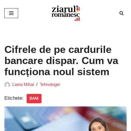
Sari
la
conținut
Cifrele de pe cardurile
bancare dispar. Cum va
funcționa noul sistem
Liana Mihai
Tehnologie
Etichete:
BANI