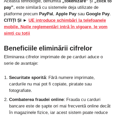
Această tehnologie, denumită
„tokenizare”
și
„click to
pay”
, este similară cu sistemele deja utilizate de
platforme precum
PayPal
,
Apple Pay
sau
Google Pay
.
CITIȚI ȘI ►
UE introduce schimbări la telefoanele
mobile. Noile reglementări intră în vigoare, le vom
simți cu toții
Beneficiile eliminării cifrelor
Eliminarea cifrelor imprimate de pe carduri aduce o
serie de avantaje:
Securitate sporită
: Fără numere imprimate,
cardurile nu mai pot fi copiate, piratate sau
fotografiate.
Combaterea fraudei online
: Frauda cu carduri
bancare este de șapte ori mai frecventă online decât
în magazinele fizice, iar acest sistem poate reduce