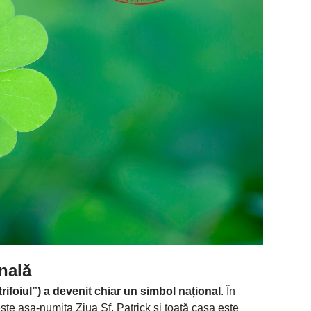
onală
(„trifoiul”) a devenit chiar un simbol național
. În
ește așa-numita Ziua Sf. Patrick și toată casa este