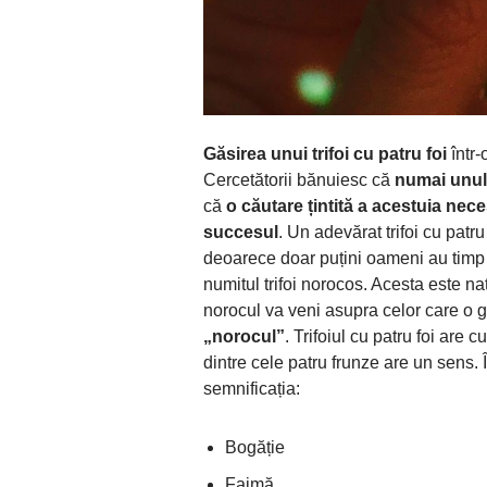
Găsirea unui trifoi cu patru foi
într-
Cercetătorii bănuiesc că
numai unul 
că
o căutare țintită a acestuia nec
succesul
. Un adevărat trifoi cu patr
deoarece doar puțini oameni au timp
numitul trifoi norocos. Acesta este n
norocul va veni asupra celor care o 
„norocul”
. Trifoiul cu patru foi are
dintre cele patru frunze are un sens. 
semnificația:
Bogăție
Faimă