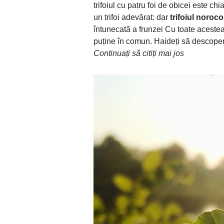
trifoiul cu patru foi de obicei este chi
un trifoi adevărat: dar
trifoiul noroc
întunecată a frunzei Cu toate aceste
puține în comun. Haideți să descoper
Continuați să citiți mai jos