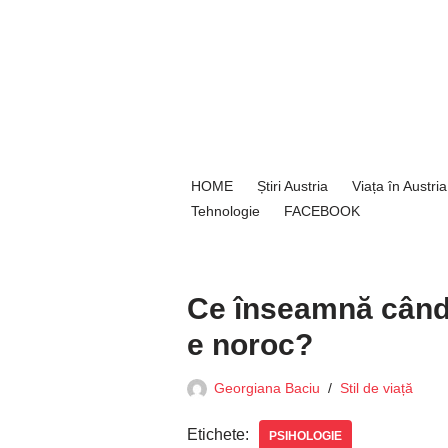
Sari
la
conținut
HOME
Știri Austria
Viața în Austria
Tehnologie
FACEBOOK
Ce înseamnă când g
e noroc?
Georgiana Baciu
Stil de viață
Etichete:
PSIHOLOGIE