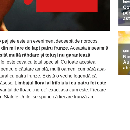
o pajiște este un eveniment deosebit de norocos.
din mii are de fapt patru frunze
. Aceasta înseamnă
esită multă răbdare și totuși nu garantează
u foi este ceva cu totul special! Cu toate acestea,
 pentru o căutare amplă, mulți oameni cumpără așa-
atural cu patru frunze. Există o veche legendă că
găsesc.
Limbajul floral al trifoiului cu patru foi este
 cuvântul de floare „noroc” exact așa cum este. Fiecare
În Statele Unite, se spune că fiecare frunză are