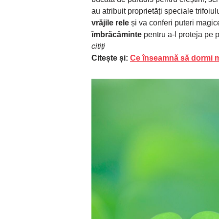
au atribuit proprietăți speciale trifoi
vrăjile rele
și va conferi puteri magic
îmbrăcăminte
pentru a-l proteja pe p
citiți
Citește și:
Ce înseamnă să dormi m