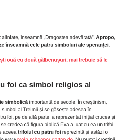
nt aliniate, înseamnă „Dragostea adevărată”.
Apropo,
ze înseamnă cele patru simboluri ale speranței,
i ouă cu două gălbenușuri: mai trebuie să le
u foi ca simbol religios al
ție simbolică
importantă de secole. În creștinism,
 un simbol al Treimii și se găsește adesea în
tru foi, pe de altă parte, a reprezentat inițial crucea și
e credea că figura biblică Eva a luat cu ea un trifoi
De aceea
trifoiul cu patru foi
reprezintă și astăzi o
rie www.
mein-schoener-garten.de
. Nu numai creștinii