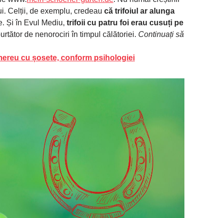
ului. Celții, de exemplu, credeau
că trifoiul ar alunga
e. Și în Evul Mediu,
trifoii cu patru foi erau cusuți pe
urtător de nenorociri în timpul călătoriei.
Continuați să
ereu cu șosete, conform psihologiei