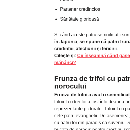
Partener credincios
Sănătate glorioasă
Și când aceste patru semnificații su
în Japonia, se spune că patru frun
credinței, afecțiunii și fericirii
.
Citește și:
Ce înseamnă când găseșt
mănânci?
Frunza de trifoi cu patr
norocului
Frunza de trifoi a avut o semnifica
trifoiul cu trei foi a fost întotdeauna
reprezentările picturale. Trifoiul cu pa
cele patru evanghelii. De asemenea, s
cu patru foi din paradis ca suvenir. 
bucată de paradis pentru creștini, sc