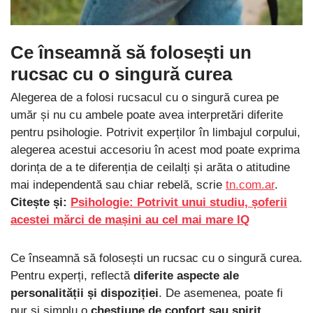
Ce înseamnă să folosești un
rucsac cu o singură curea
Alegerea de a folosi rucsacul cu o singură curea pe
umăr și nu cu ambele poate avea interpretări diferite
pentru psihologie. Potrivit experților în limbajul corpului,
alegerea acestui accesoriu în acest mod poate exprima
dorința de a te diferenția de ceilalți și arăta o atitudine
mai independentă sau chiar rebelă, scrie
tn.com.ar
.
Citește și:
Psihologie: Potrivit unui studiu, șoferii
acestei mărci de mașini au cel mai mare IQ
Ce înseamnă să folosești un rucsac cu o singură curea.
Pentru experți, reflectă
diferite aspecte ale
personalității și dispoziției
. De asemenea, poate fi
pur și simplu o
chestiune de confort sau spirit