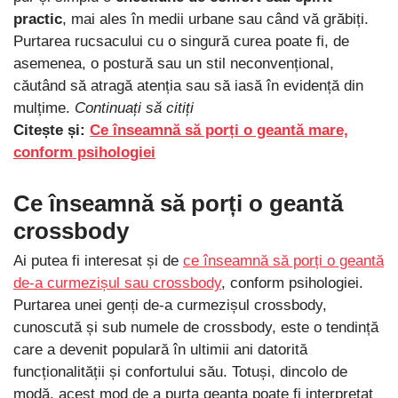
practic
, mai ales în medii urbane sau când vă grăbiți.
Purtarea rucsacului cu o singură curea poate fi, de
asemenea, o postură sau un stil neconvențional,
căutând să atragă atenția sau să iasă în evidență din
mulțime.
Continuați să citiți
Citește și:
Ce înseamnă să porți o geantă mare,
conform psihologiei
Ce înseamnă să porți o geantă
crossbody
Ai putea fi interesat și de
ce înseamnă să porți o geantă
de-a curmezișul sau crossbody
, conform psihologiei.
Purtarea unei genți de-a curmezișul crossbody,
cunoscută și sub numele de crossbody, este o tendință
care a devenit populară în ultimii ani datorită
funcționalității și confortului său. Totuși, dincolo de
modă, acest mod de a purta geanta poate fi interpretat