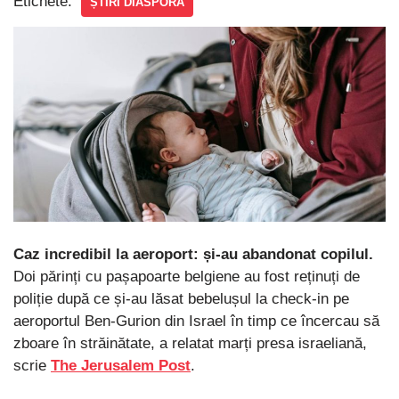
Etichete:
ȘTIRI DIASPORA
Caz incredibil la aeroport: și-au abandonat copilul.
Doi părinți cu pașapoarte belgiene au fost reținuți de
poliție după ce și-au lăsat bebelușul la check-in pe
aeroportul Ben-Gurion din Israel în timp ce încercau să
zboare în străinătate, a relatat marți presa israeliană,
scrie
The Jerusalem Post
.