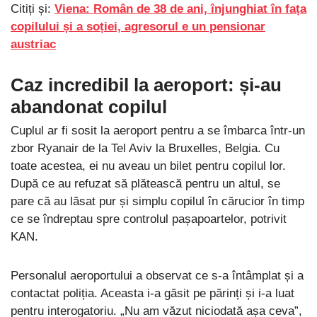
Citiți și:
Viena: Român de 38 de ani, înjunghiat în fața
copilului și a soției, agresorul e un pensionar
austriac
Caz incredibil la aeroport: și-au
abandonat copilul
Cuplul ar fi sosit la aeroport pentru a se îmbarca într-un
zbor Ryanair de la Tel Aviv la Bruxelles, Belgia. Cu
toate acestea, ei nu aveau un bilet pentru copilul lor.
După ce au refuzat să plătească pentru un altul, se
pare că au lăsat pur și simplu copilul în cărucior în timp
ce se îndreptau spre controlul pașapoartelor, potrivit
KAN.
Personalul aeroportului a observat ce s-a întâmplat și a
contactat poliția. Aceasta i-a găsit pe părinți și i-a luat
pentru interogatoriu. „Nu am văzut niciodată așa ceva”,