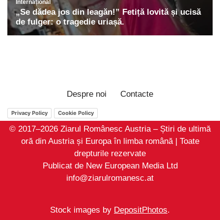
Despre noi
Contacte
Privacy Policy
Cookie Policy
© 2017–2026 Ziarul Românesc Austria – Știri de ultimă
oră din Austria și Europa în limba română | Toate
drepturile rezervate
Publicat de New European Media Ltd
info@ziarulromanesc.at
Stock images by
DepositPhotos
.