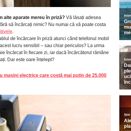
ăm alte aparate mereu în priză?
Vă lăsați adesea
 fără să încărcați nimic? Nu numai că vă poate costa
itivele
.
ablul de încărcare în priză atunci când telefonul mobil
 acest lucru sensibil – sau chiar periculos? La urma
ie încărcat în fiecare zi, iar dacă încărcătorul rămâne
ați. Dar este oare înțelept?
 mașini electrice care costă mai puțin de 25.000