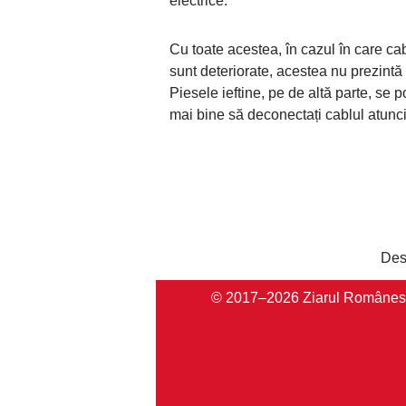
electrice.
Cu toate acestea, în cazul în care cab
sunt deteriorate, acestea nu prezintă 
Piesele ieftine, pe de altă parte, se 
mai bine să deconectați cablul atunc
Des
© 2017–2026 Ziarul Românesc Au