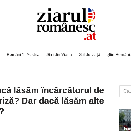
Români în Austria
Știri din Viena
Stil de viață
Știri Români
dacă lăsăm încărcătorul de
riză? Dar dacă lăsăm alte
?