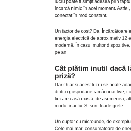
lucru poate fi simțit adesea prin fapt
încarcă nimic în acel moment. Astfel
conectat în mod constant.
Un factor de cost? Da. Încărcătoarel
energia electrică de aproximativ 12 
modernă. În cazul multor dispozitive,
pe an.
Cât plătim inutil dacă 
priză?
Dar chiar și acest lucru se poate adău
dintr-o gospodărie rămân inactive, cos
fiecare casă există, de asemenea, al
modul inactiv. Și sunt foarte grele.
Un cuptor cu microunde, de exemplu, c
Cele mai mari consumatoare de energi