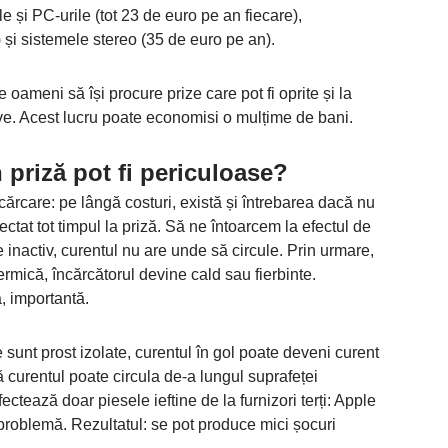
 și PC-urile (tot 23 de euro pe an fiecare),
și sistemele stereo (35 de euro pe an).
e oameni să își procure prize care pot fi oprite și la
ive. Acest lucru poate economisi o mulțime de bani.
n priză pot fi periculoase?
cărcare: pe lângă costuri, există și întrebarea dacă nu
ctat tot timpul la priză. Să ne întoarcem la efectul de
 inactiv, curentul nu are unde să circule. Prin urmare,
ermică, încărcătorul devine cald sau fierbinte.
, importantă.
e sunt prost izolate, curentul în gol poate deveni curent
 curentul poate circula de-a lungul suprafeței
fectează doar piesele ieftine de la furnizori terți: Apple
 problemă. Rezultatul: se pot produce mici șocuri