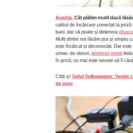
Austria.
Cât plătim inutil dacă lăs
cablul de încărcare conectat la priză
bani, dar vă poate și deteriora
dispoz
Mulți dintre noi lăsăm pur și simplu c
este încărcat și deconectat. Dar este
urmei, de obicei,
telefonul mobil
trebu
în priză, nu mai este nevoie să îl căut
Citiți și:
Șeful Volkswagen: Venim cu
de euro