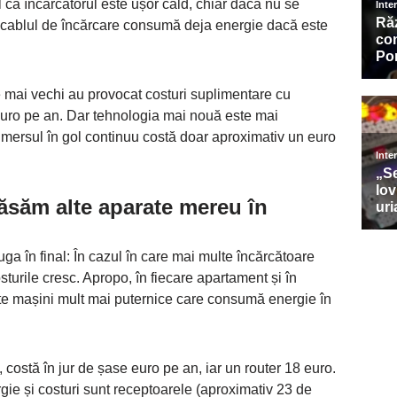
ul că încărcătorul este ușor cald, chiar dacă nu se
, cablul de încărcare consumă deja energie dacă este
e mai vechi au provocat costuri suplimentare cu
euro pe an. Dar tehnologia mai nouă este mai
 mersul în gol continuu costă doar aproximativ un euro
lăsăm alte aparate mereu în
ga în final: În cazul în care mai multe încărcătoare
turile cresc. Apropo, în fiecare apartament și în
te mașini mult mai puternice care consumă energie în
ostă în jur de șase euro pe an, iar un router 18 euro.
e și costuri sunt receptoarele (aproximativ 23 de