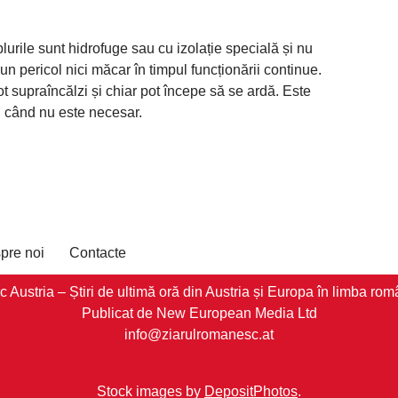
lurile sunt hidrofuge sau cu izolație specială și nu
un pericol nici măcar în timpul funcționării continue.
pot supraîncălzi și chiar pot începe să se ardă. Este
i când nu este necesar.
pre noi
Contacte
stria – Știri de ultimă oră din Austria și Europa în limba româ
Publicat de New European Media Ltd
info@ziarulromanesc.at
Stock images by
DepositPhotos
.