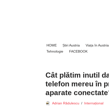
Sari
la
conținut
HOME
Știri Austria
Viața în Austria
Tehnologie
FACEBOOK
Cât plătim inutil 
telefon mereu în p
aparate conectate
Adrian Rădulescu
Internațional