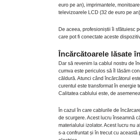
euro pe an), imprimantele, monitoarele
televizoarele LCD (32 de euro pe an) 
De aceea, profesioniștii îi sfătuiesc p
care pot fi conectate aceste dispozit
Încărcătoarele lăsate î
Dar să revenim la cablul nostru de în
cumva este periculos să îl lăsăm cone
căldură. Atunci când încărcătorul este
curentul este transformat în energie t
Calitatea cablului este, de asemenea
În cazul în care cablurile de încărcar
de scurgere. Acest lucru înseamnă că
materialului izolator. Acest lucru nu a
s-a confruntat și în trecut cu această