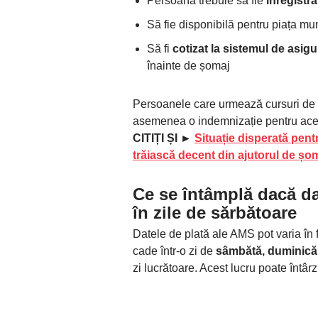
Persoana trebuie să fie
înregistra
Să fie disponibilă pentru piața mun
Să fi
cotizat la sistemul de asigu
înainte de șomaj
Persoanele care urmează cursuri de 
asemenea o indemnizație pentru ace
CITIȚI ȘI ►
Situație disperată pent
trăiască decent din ajutorul de șo
Ce se întâmplă dacă d
în zile de sărbătoare
Datele de plată ale AMS pot varia în 
cade într-o zi de
sâmbătă, duminică
zi lucrătoare. Acest lucru poate întârz