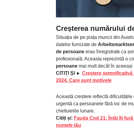
Creșterea numărului de
Situația de pe piața muncii din Austria
datelor furnizate de
Arbeitsmarktse
de persoane
erau înregistrate ca șo
profesională. Aceasta reprezintă o c
persoane
mai mult decât în aceeași 
CITIȚI ȘI ►
Creștere semnificativă 
2024. Care sunt motivele
Această creștere reflectă dificultățil
urgentă ca persoanele fără loc de mu
cheltuielile lunare.
Citiți și:
Fauda Cod 21: Întâi îți fură
numele tău