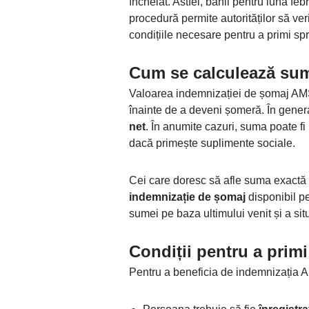
încheiat. Astfel, banii pentru luna feb
procedură permite autorităților să ver
condițiile necesare pentru a primi spri
Cum se calculează sum
Valoarea indemnizației de șomaj AMS
înainte de a deveni șomeră. În gener
net
. În anumite cazuri, suma poate fi
dacă primește suplimente sociale.
Cei care doresc să afle suma exactă p
indemnizație de șomaj
disponibil pe
sumei pe baza ultimului venit și a situ
Condiții pentru a prim
Pentru a beneficia de indemnizația AM