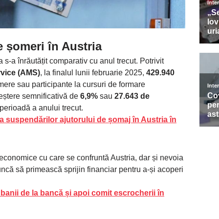
 șomeri în Austria
 s-a înrăutățit comparativ cu anul trecut. Potrivit
rvice (AMS)
, la finalul lunii februarie 2025,
429.940
mere sau participante la cursuri de formare
reștere semnificativă de
6,9%
sau
27.643 de
perioadă a anului trecut.
a suspendărilor ajutorului de șomaj în Austria în
e economice cu care se confruntă Austria, dar și nevoia
ncă să primească sprijin financiar pentru a-și acoperi
 banii de la bancă și apoi comit escrocherii în