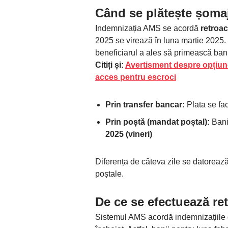
Când se plătește șomaj
Indemnizația AMS se acordă
retroac
2025 se virează în luna martie 2025.
beneficiarul a ales să primească bani
Citiți și:
Avertisment despre opțiun
acces pentru escroci
Prin transfer bancar:
Plata se fa
Prin poștă (mandat poștal):
Bani
2025 (vineri)
Diferența de câteva zile se datorează
poștale.
De ce se efectuează ret
Sistemul AMS acordă indemnizațiile 