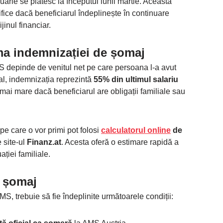
ruarie se plătesc la începutul lunii martie. Această
ifice dacă beneficiarul îndeplinește în continuare
jinul financiar.
a indemnizației de șomaj
 depinde de venitul net pe care persoana l-a avut
al, indemnizația reprezintă
55% din ultimul salariu
 mai mare dacă beneficiarul are obligații familiale sau
e care o vor primi pot folosi
calculatorul online
de
 site-ul
Finanz.at
. Acesta oferă o estimare rapidă a
ației familiale.
i șomaj
S, trebuie să fie îndeplinite următoarele condiții: