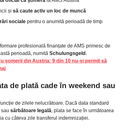
tă oficial ca șomeră
la AMS Austria
cii și
să caute activ un loc de muncă
rări sociale
pentru o anumită perioadă de timp
formare profesională finanțate de AMS primesc de
astă perioadă, numită
Schulungsgeld
.
ru șomerii din Austria: 9 din 10 nu-și permit să
maj
ata de plată cade în weekend sau
funcție de zilele nelucrătoare. Dacă data standard
sau
sărbătoare legală
, plata se face în următoarea
ia cu câteva zile transferul indemnizației.