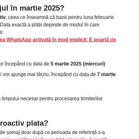
ul în martie 2025?
tiv
, ceea ce înseamnă că banii pentru luna februarie
 Data exactă a plății depinde de modul în care
i:
ea WhatsApp activată în mod implicit: E poartă de
ce începând cu data de
5 martie 2025 (miercuri)
i vor ajunge mai târziu, începând cu data de
7 martie
 timpului necesar pentru procesarea trimiterilor
roactiv plata?
de șomaj doar după ce perioada de referință s-a