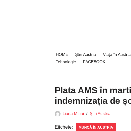
Sari
la
conținut
HOME
Știri Austria
Viața în Austria
Tehnologie
FACEBOOK
Plata AMS în mart
indemnizația de șo
Liana Mihai
Știri Austria
Etichete:
MUNCĂ ÎN AUSTRIA