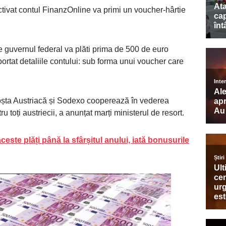
activat contul FinanzOnline va primi un voucher-hârtie
re guvernul federal va plăti prima de 500 de euro
aportat detaliile contului: sub forma unui voucher care
Poșta Austriacă și Sodexo cooperează în vederea
 toți austriecii, a anunțat marți ministerul de resort.
aceste plăți până la sfârșitul anului, iată bonusurile