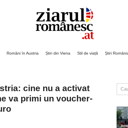
Români în Austria
Știri din Viena
Stil de viață
Știri Români
tria: cine nu a activat
ne va primi un voucher-
uro