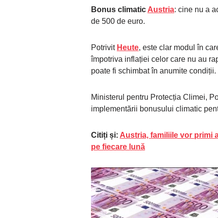
Bonus climatic
Austria
: cine nu a 
de 500 de euro.
Potrivit
Heute
, este clar modul în ca
împotriva inflației celor care nu au r
poate fi schimbat în anumite condiții.
Ministerul pentru Protecția Climei, 
implementării bonusului climatic pentru
Citiți și:
Austria, familiile vor primi 
pe fiecare lună