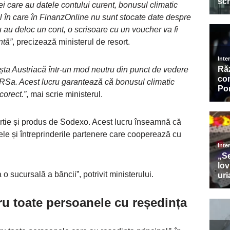
cei care au datele contului curent, bonusul climatic
l în care în FinanzOnline nu sunt stocate date despre
u au deloc un cont, o scrisoare cu un voucher va fi
ntă”
, precizează ministerul de resort.
oșta Austriacă într-un mod neutru din punct de vedere
i RSa. Acest lucru garantează că bonusul climatic
corect.”
, mai scrie ministerul.
hârtie și produs de Sodexo. Acest lucru înseamnă că
nele și întreprinderile partenere care cooperează cu
o sucursală a băncii”, potrivit ministerului.
u toate persoanele cu reședința