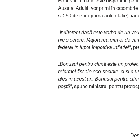
Bonusul climatic este disponibil pent
Austria. Adulții vor primi în octombr
și 250 de euro prima antiinflație), iar 
„Indiferent dacă este vorba de un vo
nicio cerere. Majorarea primei de cl
federal în lupta împotriva inflației”
, p
„
Bonusul pentru climă este un proiec
reformei fiscale eco-sociale, ci și o 
ales în acest an. Bonusul pentru climă
poștă”
, spune ministrul pentru protec
Des