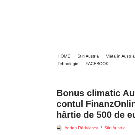
Sari
la
conținut
HOME
Știri Austria
Viața în Austria
Tehnologie
FACEBOOK
Bonus climatic Aus
contul FinanzOnli
hârtie de 500 de e
Adrian Rădulescu
Știri Austria