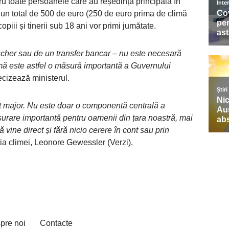
ru toate persoanele care au reședința principală în
ie un total de 500 de euro (250 de euro prima de climă
copiii și tinerii sub 18 ani vor primi jumătate.
ucher sau de un transfer bancar – nu este necesară
imă este astfel o măsură importantă a Guvernului
recizează ministerul.
t major. Nu este doar o componentă centrală a
ușurare importantă pentru oamenii din țara noastră, mai
 vine direct și fără nicio cerere în cont sau prin
ția climei, Leonore Gewessler (Verzi).
pre noi
Contacte