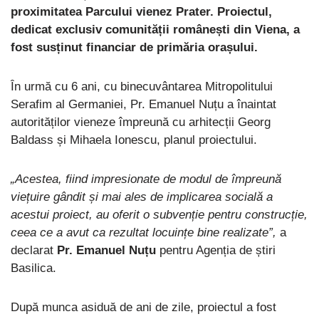
proximitatea Parcului vienez Prater. Proiectul,
dedicat exclusiv comunității românești din Viena, a
fost susținut financiar de primăria orașului.
În urmă cu 6 ani, cu binecuvântarea Mitropolitului
Serafim al Germaniei, Pr. Emanuel Nuțu a înaintat
autorităților vieneze împreună cu arhitecții Georg
Baldass și Mihaela Ionescu, planul proiectului.
„Acestea, fiind impresionate de modul de împreună
viețuire gândit și mai ales de implicarea socială a
acestui proiect, au oferit o subvenție pentru construcție,
ceea ce a avut ca rezultat locuințe bine realizate”,
a
declarat
Pr. Emanuel Nuțu
pentru Agenția de știri
Basilica.
După munca asiduă de ani de zile, proiectul a fost