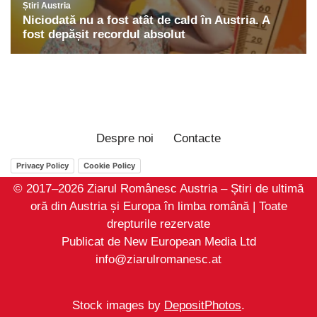
Despre noi
Contacte
Privacy Policy
Cookie Policy
© 2017–2026 Ziarul Românesc Austria – Știri de ultimă
oră din Austria și Europa în limba română | Toate
drepturile rezervate
Publicat de New European Media Ltd
info@ziarulromanesc.at
Stock images by
DepositPhotos
.