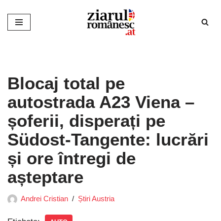
Sari
la
conținut
Blocaj total pe
autostrada A23 Viena –
șoferii, disperați pe
Südost-Tangente: lucrări
și ore întregi de
așteptare
Andrei Cristian
Știri Austria