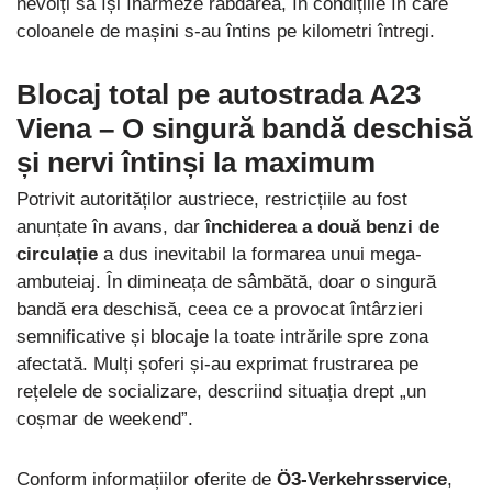
nevoiți să își înarmeze răbdarea, în condițiile în care
coloanele de mașini s-au întins pe kilometri întregi.
Blocaj total pe autostrada A23
Viena
– O singură bandă deschisă
și nervi întinși la maximum
Potrivit autorităților austriece, restricțiile au fost
anunțate în avans, dar
închiderea a două benzi de
circulație
a dus inevitabil la formarea unui mega-
ambuteiaj. În dimineața de sâmbătă, doar o singură
bandă era deschisă, ceea ce a provocat întârzieri
semnificative și blocaje la toate intrările spre zona
afectată. Mulți șoferi și-au exprimat frustrarea pe
rețelele de socializare, descriind situația drept „un
coșmar de weekend”.
Conform informațiilor oferite de
Ö3-Verkehrsservice
,