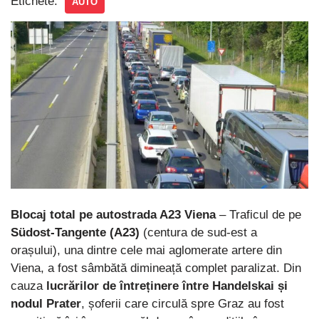
Etichete:
AUTO
Blocaj total pe autostrada A23 Viena
– Traficul de pe
Südost-Tangente (A23)
(centura de sud-est a
orașului), una dintre cele mai aglomerate artere din
Viena, a fost sâmbătă dimineață complet paralizat. Din
cauza
lucrărilor de întreținere între Handelskai și
nodul Prater
, șoferii care circulă spre Graz au fost