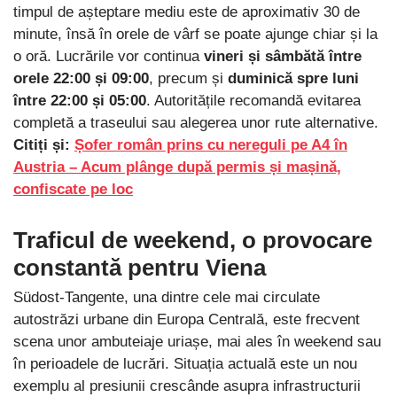
timpul de așteptare mediu este de aproximativ 30 de
minute, însă în orele de vârf se poate ajunge chiar și la
o oră. Lucrările vor continua
vineri și sâmbătă între
orele 22:00 și 09:00
, precum și
duminică spre luni
între 22:00 și 05:00
. Autoritățile recomandă evitarea
completă a traseului sau alegerea unor rute alternative.
Citiți și:
Șofer român prins cu nereguli pe A4 în
Austria – Acum plânge după permis și mașină,
confiscate pe loc
Traficul de weekend, o provocare
constantă pentru Viena
Südost-Tangente, una dintre cele mai circulate
autostrăzi urbane din Europa Centrală, este frecvent
scena unor ambuteiaje uriașe, mai ales în weekend sau
în perioadele de lucrări. Situația actuală este un nou
exemplu al presiunii crescânde asupra infrastructurii