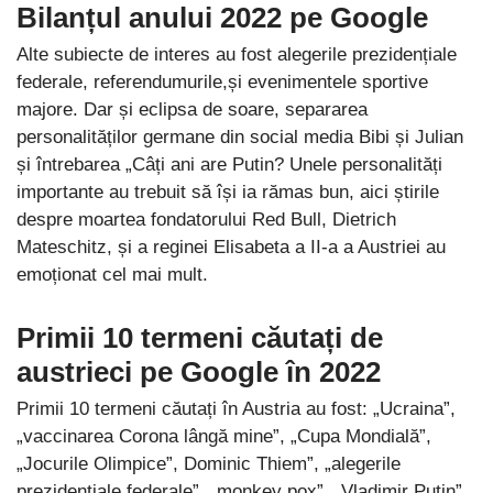
Bilanțul anului 2022 pe Google
Alte subiecte de interes au fost alegerile prezidențiale
federale, referendumurile,și evenimentele sportive
majore. Dar și eclipsa de soare, separarea
personalităților germane din social media Bibi și Julian
și întrebarea „Câți ani are Putin? Unele personalități
importante au trebuit să își ia rămas bun, aici știrile
despre moartea fondatorului Red Bull, Dietrich
Mateschitz, și a reginei Elisabeta a II-a a Austriei au
emoționat cel mai mult.
Primii 10 termeni căutați de
austrieci pe Google în 2022
Primii 10 termeni căutați în Austria au fost: „Ucraina”,
„vaccinarea Corona lângă mine”, „Cupa Mondială”,
„Jocurile Olimpice”, Dominic Thiem”, „alegerile
prezidențiale federale”, „monkey pox”, „Vladimir Putin”,