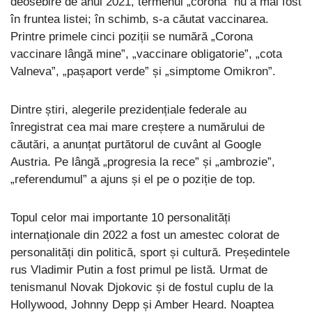
deosebire de anul 2021, termenul „corona” nu a mai fost
în fruntea listei; în schimb, s-a căutat vaccinarea.
Printre primele cinci poziții se numără „Corona
vaccinare lângă mine”, „vaccinare obligatorie”, „cota
Valneva”, „pașaport verde” și „simptome Omikron”.
Dintre știri, alegerile prezidențiale federale au
înregistrat cea mai mare creștere a numărului de
căutări, a anunțat purtătorul de cuvânt al Google
Austria. Pe lângă „progresia la rece” și „ambrozie”,
„referendumul” a ajuns și el pe o poziție de top.
Topul celor mai importante 10 personalități
internaționale din 2022 a fost un amestec colorat de
personalități din politică, sport și cultură. Președintele
rus Vladimir Putin a fost primul pe listă. Urmat de
tenismanul Novak Djokovic și de fostul cuplu de la
Hollywood, Johnny Depp și Amber Heard. Noaptea