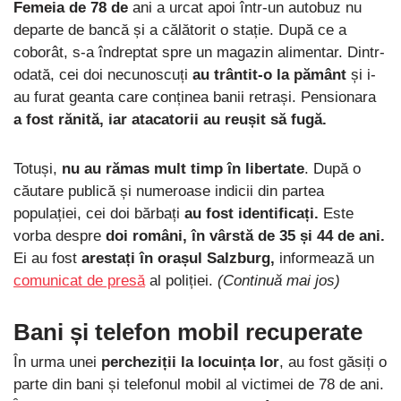
Femeia de 78 de
ani a urcat apoi într-un autobuz nu
departe de bancă și a călătorit o stație. După ce a
coborât, s-a îndreptat spre un magazin alimentar. Dintr-
odată, cei doi necunoscuți
au trântit-o la pământ
și i-
au furat geanta care conținea banii retrași. Pensionara
a fost rănită, iar atacatorii au reușit să fugă.
Totuși,
nu au rămas mult timp în libertate
. După o
căutare publică și numeroase indicii din partea
populației, cei doi bărbați
au fost identificați.
Este
vorba despre
doi români, în vârstă de 35 și 44 de ani.
Ei au fost
arestați în orașul Salzburg,
informează un
comunicat de presă
al poliției.
(Continuă mai jos)
Bani și telefon mobil recuperate
În urma unei
percheziții la locuința lor
, au fost găsiți o
parte din bani și telefonul mobil al victimei de 78 de ani.