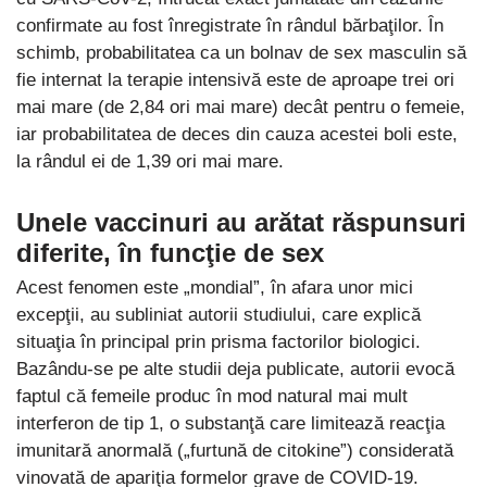
confirmate au fost înregistrate în rândul bărbaţilor. În
schimb, probabilitatea ca un bolnav de sex masculin să
fie internat la terapie intensivă este de aproape trei ori
mai mare (de 2,84 ori mai mare) decât pentru o femeie,
iar probabilitatea de deces din cauza acestei boli este,
la rândul ei de 1,39 ori mai mare.
Unele vaccinuri au arătat răspunsuri
diferite, în funcţie de sex
Acest fenomen este „mondial”, în afara unor mici
excepţii, au subliniat autorii studiului, care explică
situaţia în principal prin prisma factorilor biologici.
Bazându-se pe alte studii deja publicate, autorii evocă
faptul că femeile produc în mod natural mai mult
interferon de tip 1, o substanţă care limitează reacţia
imunitară anormală („furtună de citokine”) considerată
vinovată de apariţia formelor grave de COVID-19.