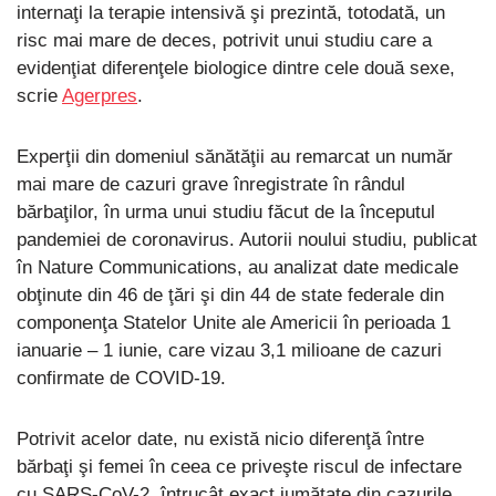
internaţi la terapie intensivă şi prezintă, totodată, un
risc mai mare de deces, potrivit unui studiu care a
evidenţiat diferenţele biologice dintre cele două sexe,
scrie
Agerpres
.
Experţii din domeniul sănătăţii au remarcat un număr
mai mare de cazuri grave înregistrate în rândul
bărbaţilor, în urma unui studiu făcut de la începutul
pandemiei de coronavirus. Autorii noului studiu, publicat
în Nature Communications, au analizat date medicale
obţinute din 46 de ţări şi din 44 de state federale din
componenţa Statelor Unite ale Americii în perioada 1
ianuarie – 1 iunie, care vizau 3,1 milioane de cazuri
confirmate de COVID-19.
Potrivit acelor date, nu există nicio diferenţă între
bărbaţi şi femei în ceea ce priveşte riscul de infectare
cu SARS-CoV-2, întrucât exact jumătate din cazurile