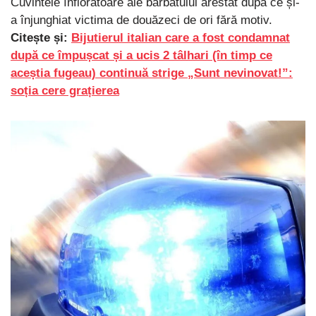
Cuvintele înfiorătoare ale bărbatului arestat după ce și-
a înjunghiat victima de douăzeci de ori fără motiv.
Citește și:
Bijutierul italian care a fost condamnat
după ce împușcat și a ucis 2 tâlhari (în timp ce
aceștia fugeau) continuă strige „Sunt nevinovat!”:
soția cere grațierea