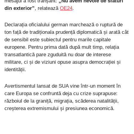
mesajul a fost tranșant:
„Nu avem nevoie de sfaturi
din exterior”
, relatează
OE24
.
Declarația oficialului german marchează o ruptură de
ton față de tradiționala prudență diplomatică și arată cât
de sensibil este subiectul pentru marile capitale
europene. Pentru prima dată după mult timp, relația
transatlantică pare zguduită nu doar de interese
militare, ci și de viziuni opuse asupra democrației și
identității.
Avertismentul lansat de SUA vine într-un moment în
care Europa se confruntă deja cu crize suprapuse:
războiul de la graniță, migrația, scăderea natalității,
creșterea extremismului și presiunea economică.