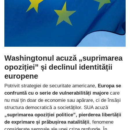
Washingtonul acuză „suprimarea
opoziției” și declinul identității
europene
Potrivit strategiei de securitate americane,
Europa se
confruntă cu o serie de vulnerabilități majore
care
nu mai țin doar de economie sau apărare, ci de însăși
structura democratică a societăților. SUA acuză
„suprimarea opoziției politice”, pierderea libertății
de exprimare și prăbușirea natalității
, fenomene
considerate semnale ale unei crize profunde. În