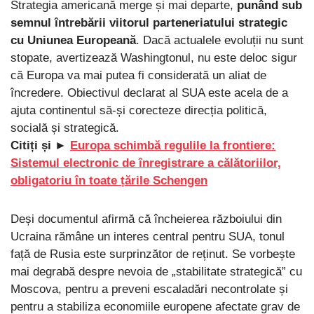
Strategia americană merge și mai departe,
punând sub
semnul întrebării viitorul parteneriatului strategic
cu Uniunea Europeană
. Dacă actualele evoluții nu sunt
stopate, avertizează Washingtonul, nu este deloc sigur
că Europa va mai putea fi considerată un aliat de
încredere. Obiectivul declarat al SUA este acela de a
ajuta continentul să-și corecteze direcția politică,
socială și strategică.
Citiți și ►
Europa schimbă regulile la frontiere:
Sistemul electronic de înregistrare a călătoriilor,
obligatoriu în toate țările Schengen
Deși documentul afirmă că încheierea războiului din
Ucraina rămâne un interes central pentru SUA, tonul
față de Rusia este surprinzător de reținut. Se vorbește
mai degrabă despre nevoia de „stabilitate strategică” cu
Moscova, pentru a preveni escaladări necontrolate și
pentru a stabiliza economiile europene afectate grav de