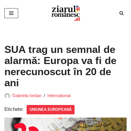
Sari
la
conținut
SUA trag un semnal de
alarmă: Europa va fi de
nerecunoscut în 20 de
ani
Gabriela Iordan
Internațional
Etichete:
UNIUNEA EUROPEANĂ