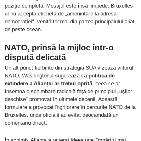
poziție completă. Mesajul este însă limpede: Bruxelles-
ul nu acceptă eticheta de „amenințare la adresa
democrației”, venită tocmai din partea principalului aliat
de peste ocean.
NATO, prinsă la mijloc într-o
dispută delicată
Un alt punct fierbinte din strategia SUA vizează viitorul
NATO. Washingtonul sugerează că
politica de
extindere a Alianței ar trebui oprită
, ceea ce ar
însemna o schimbare radicală față de principiul „ușilor
deschise” promovat în ultimele decenii. Această
formulare a provocat îngrijorare în cercurile NATO de la
Bruxelles, unde oficialii au evitat deocamdată un
comentariu direct.
În schimb, Alianța a reiterat ideea unei împărțiri mai