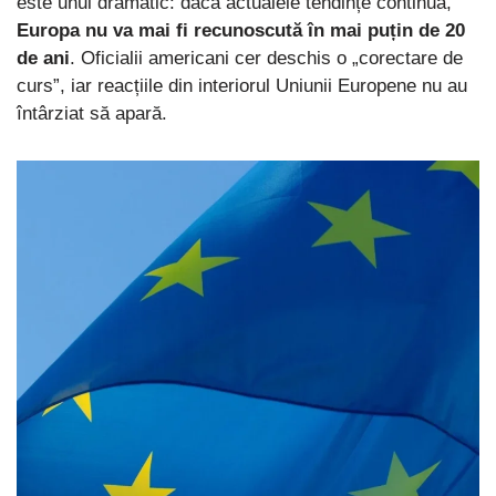
este unul dramatic: dacă actualele tendințe continuă,
Europa nu va mai fi recunoscută în mai puțin de 20
de ani
. Oficialii americani cer deschis o „corectare de
curs”, iar reacțiile din interiorul Uniunii Europene nu au
întârziat să apară.