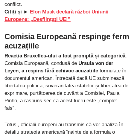
conflict.
Citiți și ►
Elon Musk declară război Uniunii
Europene: „Desființați UE!”
Comisia Europeană respinge ferm
acuzațiile
Reacția Bruxelles-ului a fost promptă și categorică
.
Comisia Europeană, condusă de
Ursula von der
Leyen, a respins fără echivoc acuzațiile
formulate în
documentul american. Întrebată dacă UE subminează
libertatea politică, suveranitatea statelor și libertatea de
exprimare, purtătoarea de cuvânt a Comisiei, Paula
Pinho, a răspuns sec că acest lucru este „complet
fals”.
Totuși, oficialii europeni au transmis că vor analiza în
detaliu strategia americană înainte de a formula o