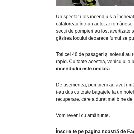
Un spectaculos incendiu s-a încheia
călătoreau într-un autocar românesc
secții de pompieri au fost avertizate 
găsirea locului deoarece fumul se put
Toți cei 48 de pasageri și șoferul au r
rapid. Cu toate acestea, vehiculul a l
incendiului este neclară.
De asemenea, pompierii au avut grijă
i-au dus cu toate bagajele la un hotel
recuperare, care a durat mai bine de
Vom reveni cu amănunte.
Înscrie-te pe pagina noastră de F