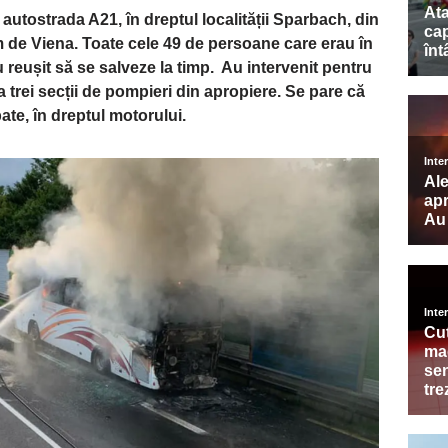
utostrada A21, în dreptul localității Sparbach, din
km de Viena. Toate cele 49 de persoane care erau în
au reușit să se salveze la timp. Au intervenit pentru
a trei secții de pompieri din apropiere. Se pare că
ate, în dreptul motorului.