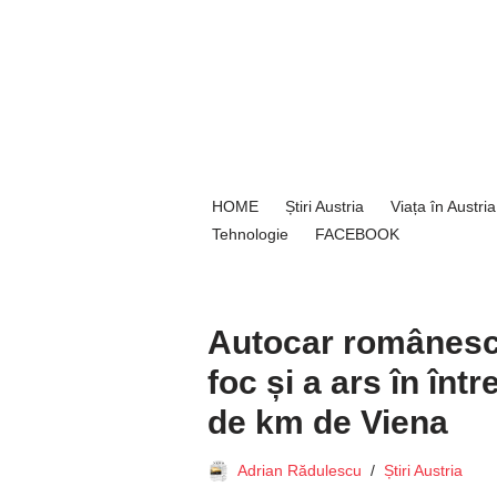
Sari
la
conținut
HOME
Știri Austria
Viața în Austria
Tehnologie
FACEBOOK
Autocar românesc,
foc și a ars în înt
de km de Viena
Adrian Rădulescu
Știri Austria