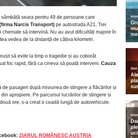
t sâmbătă seara pentru 49 de persoane care
(firma Narcis Transport)
pe autostrada A21. Trei
și chemate să intervină. Nu au avut dificultăți majore în
ea vedea de la distanță de câțiva kilometri.
eușit să evite la timp o tragedie și au coborât
uat foc rapid, fără ca cineva să poată interveni.
Cauza
 de pasageri după misiunea de stingere a flăcărilor și
 din apropiere. Pe parcursul lucrărilor de stingere și
 două ore, s-a creat o coadă lungă de autovehicule.
acebook:
ZIARUL ROMÂNESC AUSTRIA