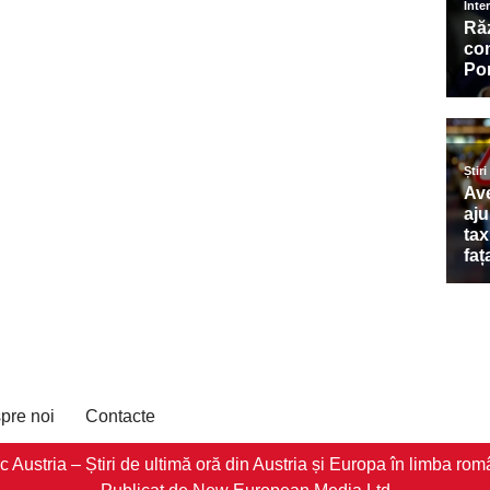
pre noi
Contacte
stria – Știri de ultimă oră din Austria și Europa în limba româ