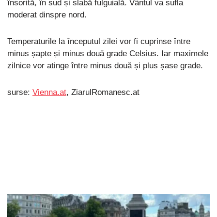
însorită, în sud și slabă fulguială. Vântul va sufla
moderat dinspre nord.
Temperaturile la începutul zilei vor fi cuprinse între
minus șapte și minus două grade Celsius. Iar maximele
zilnice vor atinge între minus două și plus șase grade.
surse:
Vienna.at
, ZiarulRomanesc.at