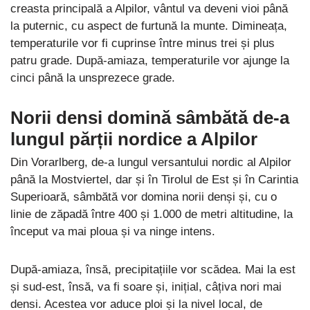
creasta principală a Alpilor, vântul va deveni vioi până
la puternic, cu aspect de furtună la munte. Dimineața,
temperaturile vor fi cuprinse între minus trei și plus
patru grade. După-amiaza, temperaturile vor ajunge la
cinci până la unsprezece grade.
Norii densi domină sâmbătă de-a
lungul părții nordice a Alpilor
Din Vorarlberg, de-a lungul versantului nordic al Alpilor
până la Mostviertel, dar și în Tirolul de Est și în Carintia
Superioară, sâmbătă vor domina norii denși și, cu o
linie de zăpadă între 400 și 1.000 de metri altitudine, la
început va mai ploua și va ninge intens.
După-amiaza, însă, precipitațiile vor scădea. Mai la est
și sud-est, însă, va fi soare și, inițial, câțiva nori mai
densi. Acestea vor aduce ploi și la nivel local, de