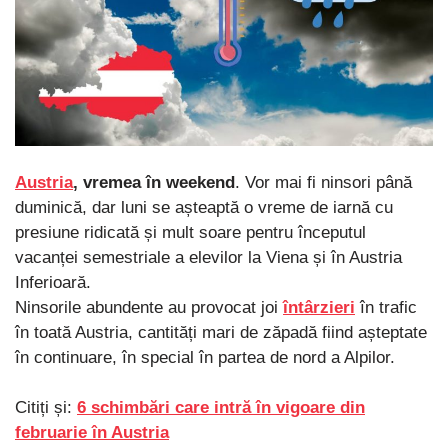
Austria
, vremea în weekend
. Vor mai fi ninsori până
duminică, dar luni se așteaptă o vreme de iarnă cu
presiune ridicată și mult soare pentru începutul
vacanței semestriale a elevilor la Viena și în Austria
Inferioară.
Ninsorile abundente au provocat joi
întârzieri
în trafic
în toată Austria, cantități mari de zăpadă fiind așteptate
în continuare, în special în partea de nord a Alpilor.
Citiți și:
6 schimbări care intră în vigoare din
februarie în Austria