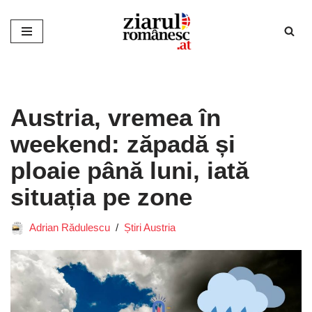
Sari
la
conținut
Austria, vremea în
weekend: zăpadă și
ploaie până luni, iată
situația pe zone
Adrian Rădulescu
Știri Austria