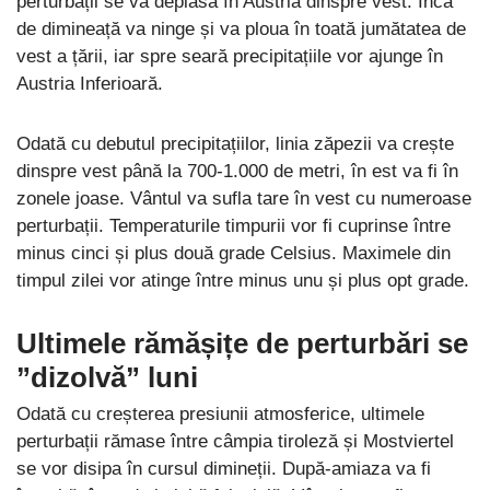
perturbații se va deplasa în Austria dinspre vest. Încă
de dimineață va ninge și va ploua în toată jumătatea de
vest a țării, iar spre seară precipitațiile vor ajunge în
Austria Inferioară.
Odată cu debutul precipitațiilor, linia zăpezii va crește
dinspre vest până la 700-1.000 de metri, în est va fi în
zonele joase. Vântul va sufla tare în vest cu numeroase
perturbații. Temperaturile timpurii vor fi cuprinse între
minus cinci și plus două grade Celsius. Maximele din
timpul zilei vor atinge între minus unu și plus opt grade.
Ultimele rămășițe de perturbări se
”dizolvă” luni
Odată cu creșterea presiunii atmosferice, ultimele
perturbații rămase între câmpia tiroleză și Mostviertel
se vor disipa în cursul dimineții. După-amiaza va fi