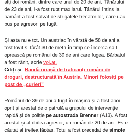
alți doi români, dintre care unul de 20 de ani. Tânărului
de 23 de ani, i-a fost rupt maxilarul. Tânărul întins la
pământ a fost salvat de strigătele trecătorilor, care i-au
pus pe agresori pe fugă.
Și asta nu e tot. Un austriac în vârstă de 58 de ani a
fost lovit și târât 30 de metri în timp ce încerca să-l
oprească pe românul de 39 de ani care fugea. Bărbatul
a fost rănit, scrie
vol.at.
Citiți și:
Bandă uriașă de traficanți români de
droguri, destructurată în Austria. Minori folosiți pe
post de „curieri”
Românul de 39 de ani a fugit în mașină și a fost apoi
oprit și arestat de o patrulă a grupului de intervenție
rapidă și de poliție
pe autostrada Brenner
(A13). A fost
arestat și al doilea agresor, un român de 20 de ani. Este
căutat al treilea făptaș. Totul a fost precedat de
simple