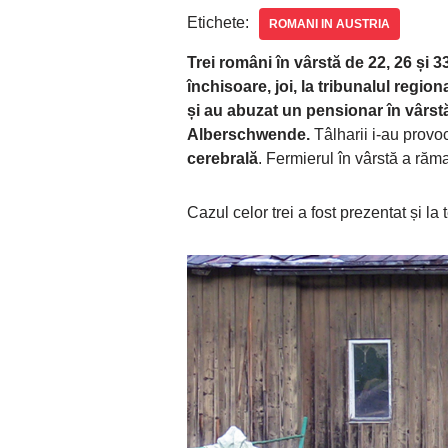
Etichete:
ROMANI IN AUSTRIA
Trei români în vârstă de 22, 26 și 3
închisoare, joi, la tribunalul region
și au abuzat un pensionar în vârst
Alberschwende.
Tâlharii i-au provoc
cerebrală
. Fermierul în vârstă a răm
Cazul celor trei a fost prezentat și l