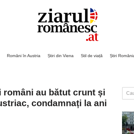
Români în Austria
Știri din Viena
Stil de viață
Știri Români
ri români au bătut crunt și
ustriac, condamnați la ani