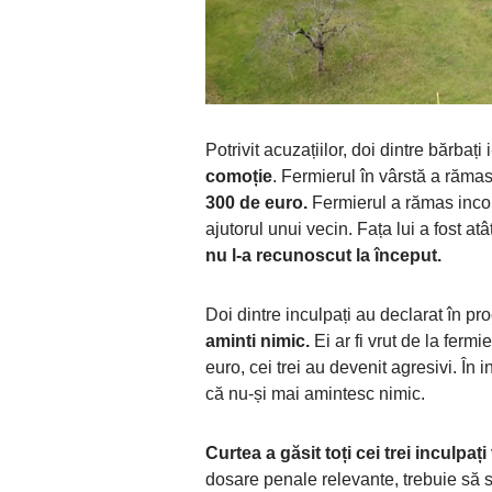
Potrivit acuzațiilor, doi dintre bărbați
comoție
. Fermierul în vârstă a rămas
300 de euro.
Fermierul a rămas incon
ajutorul unui vecin. Fața lui a fost at
nu l-a recunoscut la început.
Doi dintre inculpați au declarat în p
aminti nimic.
Ei ar fi vrut de la ferm
euro, cei trei au devenit agresivi. În in
că nu-și mai amintesc nimic.
Curtea a găsit toți cei trei inculpați
dosare penale relevante, trebuie să 