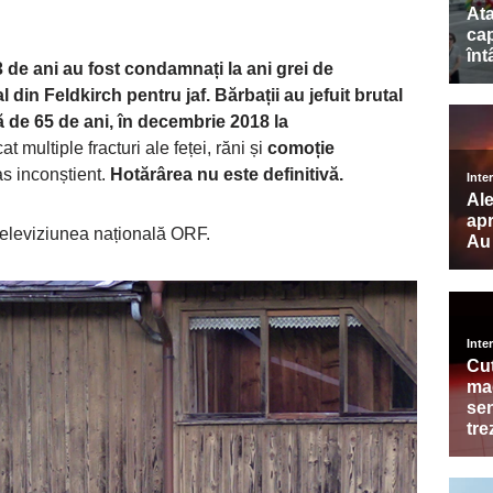
3 de ani au fost condamnați la ani grei de
al din Feldkirch pentru jaf. Bărbații au jefuit brutal
ă de 65 de ani, în decembrie 2018 la
at multiple fracturi ale feței, răni și
comoție
as inconștient.
Hotărârea nu este definitivă.
a televiziunea națională ORF.