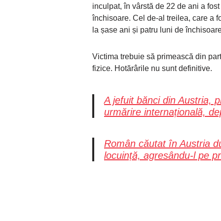
inculpat, în vârstă de 22 de ani a fo
închisoare. Cel de-al treilea, care a 
la șase ani și patru luni de închisoare
Victima trebuie să primească din part
fizice. Hotărârile nu sunt definitive.
A jefuit bănci din Austria,
urmărire internațională, d
Român căutat în Austria du
locuință, agresându-l pe p