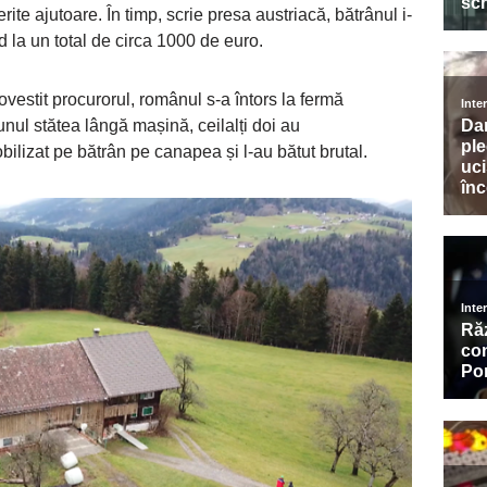
rite ajutoare. În timp, scrie presa austriacă, bătrânul i-
ând la un total de circa 1000 de euro.
estit procurorul, românul s-a întors la fermă
unul stătea lângă mașină, ceilalți doi au
bilizat pe bătrân pe canapea și l-au bătut brutal.