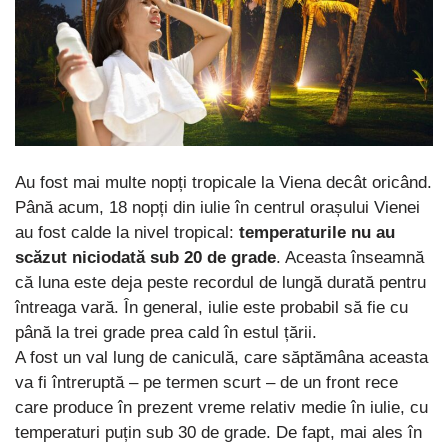
Au fost mai multe nopți tropicale la Viena decât oricând.
Până acum, 18 nopți din iulie în centrul orașului Vienei
au fost calde la nivel tropical:
temperaturile nu au
scăzut niciodată sub 20 de grade
. Aceasta înseamnă
că luna este deja peste recordul de lungă durată pentru
întreaga vară. În general, iulie este probabil să fie cu
până la trei grade prea cald în estul țării.
A fost un val lung de caniculă, care săptămâna aceasta
va fi întreruptă – pe termen scurt – de un front rece
care produce în prezent vreme relativ medie în iulie, cu
temperaturi puțin sub 30 de grade. De fapt, mai ales în