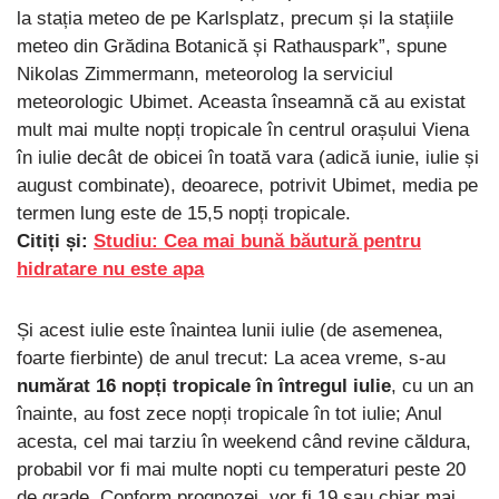
la stația meteo de pe Karlsplatz, precum și la stațiile
meteo din Grădina Botanică și Rathauspark”, spune
Nikolas Zimmermann, meteorolog la serviciul
meteorologic Ubimet. Aceasta înseamnă că au existat
mult mai multe nopți tropicale în centrul orașului Viena
în iulie decât de obicei în toată vara (adică iunie, iulie și
august combinate), deoarece, potrivit Ubimet, media pe
termen lung este de 15,5 nopți tropicale.
Citiți și:
Studiu: Cea mai bună băutură pentru
hidratare nu este apa
Și acest iulie este înaintea lunii iulie (de asemenea,
foarte fierbinte) de anul trecut: La acea vreme, s-au
numărat 16 nopți tropicale în întregul iulie
, cu un an
înainte, au fost zece nopți tropicale în tot iulie; Anul
acesta, cel mai tarziu în weekend când revine căldura,
probabil vor fi mai multe nopti cu temperaturi peste 20
de grade. Conform prognozei, vor fi 19 sau chiar mai