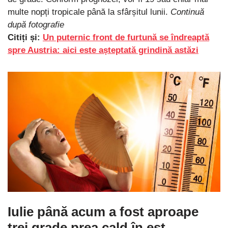
multe nopți tropicale până la sfârșitul lunii.
Continuă
după fotografie
Citiți și:
Un puternic front de furtună se îndreaptă
spre Austria: aici este așteptată grindină astăzi
Iulie până acum a fost aproape
trei grade prea cald în est