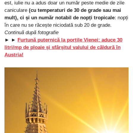
est, iulie nu a adus doar un număr peste medie de zile
caniculare
(cu temperaturi de 30 de grade sau mai
mult), ci și un număr notabil de nopți tropicale
: nopți
în care nu se răcește niciodată sub 20 de grade.
Continuă după fotografie
► ►
Furtună puternică la porțile Vienei: aduce 30
litri/mp de ploaie și sfârșitul valului de căldură în
Austria!