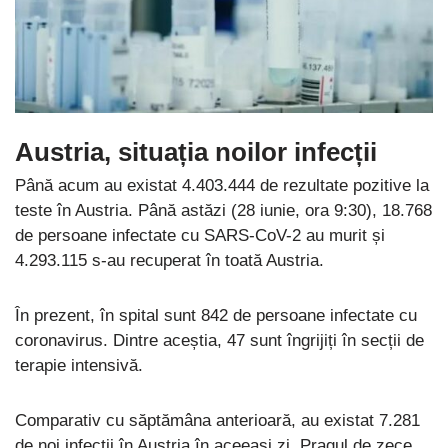
Austria, situația noilor infecții
Până acum au existat 4.403.444 de rezultate pozitive la
teste în Austria. Până astăzi (28 iunie, ora 9:30), 18.768
de persoane infectate cu SARS-CoV-2 au murit și
4.293.115 s-au recuperat în toată Austria.
În prezent, în spital sunt 842 de persoane infectate cu
coronavirus. Dintre aceștia, 47 sunt îngrijiți în secții de
terapie intensivă.
Comparativ cu săptămâna anterioară, au existat 7.281
de noi infecții în Austria în aceeași zi. Pragul de zece