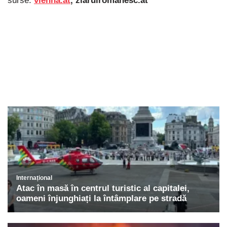
surse:
vienna.at
, ziarulromanesc.at