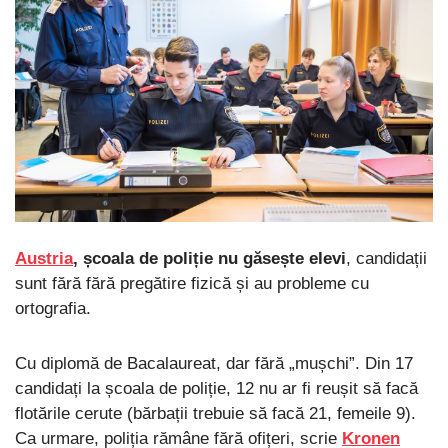
Austria
, școala de poliție nu găsește elevi
, candidații
sunt fără fără pregătire fizică și au probleme cu
ortografia.
Cu diplomă de Bacalaureat, dar fără „mușchi”. Din 17
candidați la școala de poliție, 12 nu ar fi reușit să facă
flotările cerute (bărbații trebuie să facă 21, femeile 9).
Ca urmare, poliția rămâne fără ofițeri, scrie
Kronen