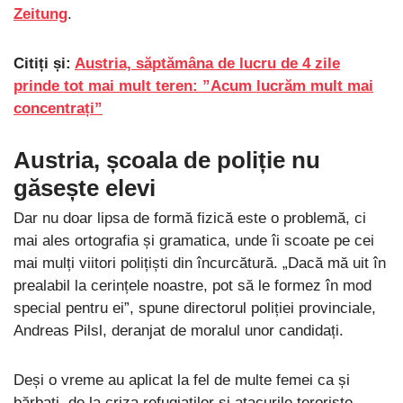
Zeitung
.
Citiți și:
Austria, săptămâna de lucru de 4 zile
prinde tot mai mult teren: ”Acum lucrăm mult mai
concentrați”
Austria, școala de poliție nu
găsește elevi
Dar nu doar lipsa de formă fizică este o problemă, ci
mai ales ortografia și gramatica, unde îi scoate pe cei
mai mulți viitori polițiști din încurcătură. „Dacă mă uit în
prealabil la cerințele noastre, pot să le formez în mod
special pentru ei”, spune directorul poliției provinciale,
Andreas Pilsl, deranjat de moralul unor candidați.
Deși o vreme au aplicat la fel de multe femei ca și
bărbați, de la criza refugiaților și atacurile teroriste,