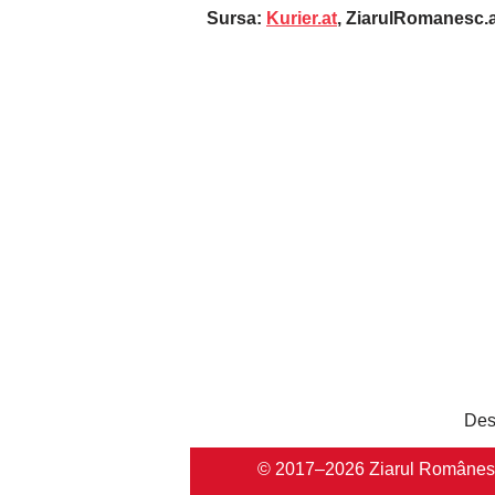
Sursa:
Kurier.at
, ZiarulRomanesc.
Des
© 2017–2026 Ziarul Românesc Au