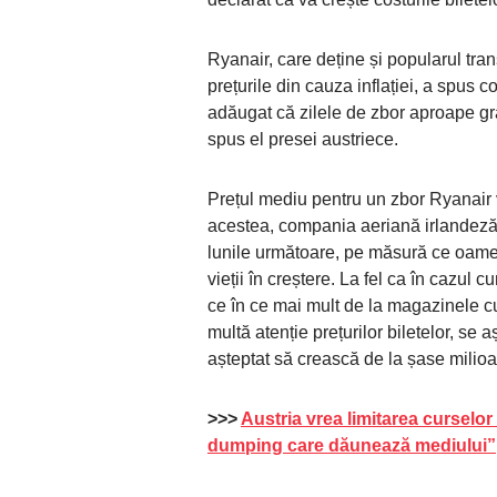
Ryanair, care deține și popularul tra
prețurile din cauza inflației, a spus
adăugat că zilele de zbor aproape grat
spus el presei austriece.
Prețul mediu pentru un zbor Ryanair va
acestea, compania aeriană irlandeză
lunile următoare, pe măsură ce oameni
vieții în creștere. La fel ca în cazul
ce în ce mai mult de la magazinele cu 
multă atenție prețurilor biletelor, se
așteptat să crească de la șase milioan
>>>
Austria vrea limitarea curselor
dumping care dăunează mediului”