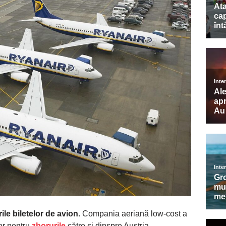
ile biletelor de avion.
Compania aeriană low-cost a
lor pentru
zborurile
către și dinspre Austria.