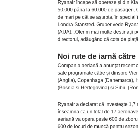
Ryanair începe să opereze și din Kla
50.000 până la 60.000 de pasageri. Co
de mari pe cât se aștepta, în special
Londra-Stansted. Gruber vede Ryanair
(AUA). „Oferim mai multe destinații p
directorul, adăugând că cota de piaț
Noi rute de iarnă către
Compania aeriană a anunțat recent opt 
sale programate către și dinspre Vi
(Anglia), Copenhaga (Danemarca), Hel
(Bosnia și Herțegovina) și Sibiu (Ro
Ryanair a declarat că investește 1,7 
înseamnă că un total de 17 aeronave v
aeriană va opera peste 600 de zborur
600 de locuri de muncă pentru sezon