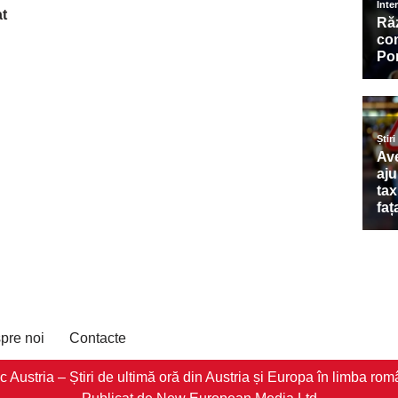
at
pre noi
Contacte
stria – Știri de ultimă oră din Austria și Europa în limba româ