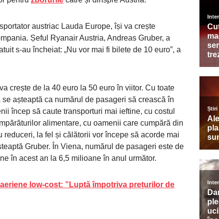
nsportator austriac Lauda Europe, își va crește
 compania. Șeful Ryanair Austria, Andreas Gruber, a
uit s-au încheiat: „Nu vor mai fi bilete de 10 euro”, a
 crește de la 40 euro la 50 euro în viitor. Cu toate
 se așteaptă ca numărul de pasageri să crească în
i încep să caute transporturi mai ieftine, cu costul
 cumpărăturilor alimentare, cu oamenii care cumpără din
reduceri, la fel și călătorii vor începe să acorde mai
 așteaptă Gruber. În Viena, numărul de pasageri este de
e în acest an la 6,5 ​​milioane în anul următor.
 aeriene low-cost: ”Luptă împotriva prețurilor de