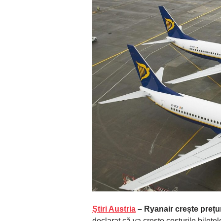
Ştiri Austria
– Ryanair crește prețur
declarat că va crește costurile bilete