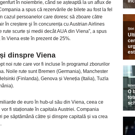
genfurt în noiembrie, când se așteaptă la un aflux de
mpania a spus că rezervările de bilete au fost la fel
 în cazul persoanelor care doresc să zboare către
 în creștere şi în concurența cu Austrian Airlines
e rute scurte și medii decât AUA din Viena”, a spus
ă în Viena este în prezent de 25%.
 și dinspre Viena
​​noi rute care vor fi incluse în programul zborurilor
ena. Noile rute sunt Bremen (Germania), Manchester
sinki (Finlanda), Genova și Veneția (Italia), Tuzla
mânia).
miliarde de euro în hub-ul său din Viena, ceea ce
or fi staționate în capitala Austriei. Compania
i pe săptămână către și dinspre capitală și va crea
.