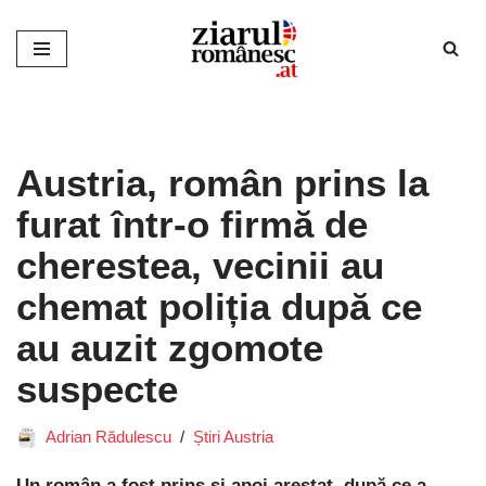
Sari
la
conținut
Austria, român prins la
furat într-o firmă de
cherestea, vecinii au
chemat poliția după ce
au auzit zgomote
suspecte
Adrian Rădulescu
Știri Austria
Un român a fost prins și apoi arestat, după ce a