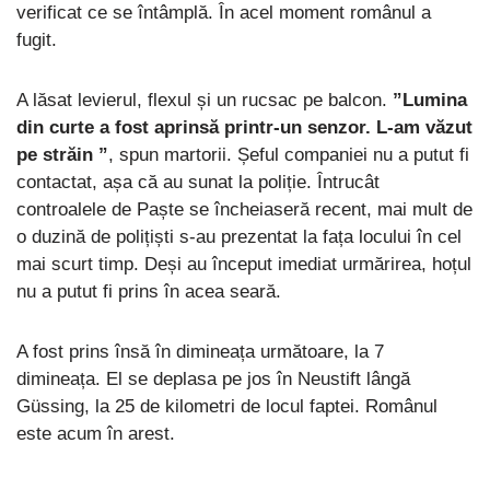
verificat ce se întâmplă. În acel moment românul a
fugit.
A lăsat levierul, flexul și un rucsac pe balcon.
”Lumina
din curte a fost aprinsă printr-un senzor. L-am văzut
pe străin ”
, spun martorii. Șeful companiei nu a putut fi
contactat, așa că au sunat la poliție. Întrucât
controalele de Paște se încheiaseră recent, mai mult de
o duzină de polițiști s-au prezentat la fața locului în cel
mai scurt timp. Deși au început imediat urmărirea, hoțul
nu a putut fi prins în acea seară.
A fost prins însă în dimineața următoare, la 7
dimineața. El se deplasa pe jos în Neustift lângă
Güssing, la 25 de kilometri de locul faptei. Românul
este acum în arest.