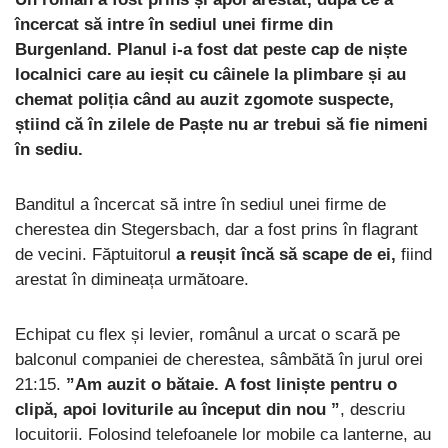
încercat să intre în sediul unei firme din
Burgenland. Planul i-a fost dat peste cap de niște
localnici care au ieșit cu câinele la plimbare și au
chemat poliția când au auzit zgomote suspecte,
știind că în zilele de Paște nu ar trebui să fie nimeni
în sediu.
Banditul a încercat să intre în sediul unei firme de
cherestea din Stegersbach, dar a fost prins în flagrant
de vecini. Făptuitorul
a reușit încă să scape de ei,
fiind
arestat în dimineața următoare.
Echipat cu flex și levier, românul a urcat o scară pe
balconul companiei de cherestea, sâmbătă în jurul orei
21:15.
”Am auzit o bătaie. A fost liniște pentru o
clipă, apoi loviturile au început din nou ”
, descriu
locuitorii. Folosind telefoanele lor mobile ca lanterne, au