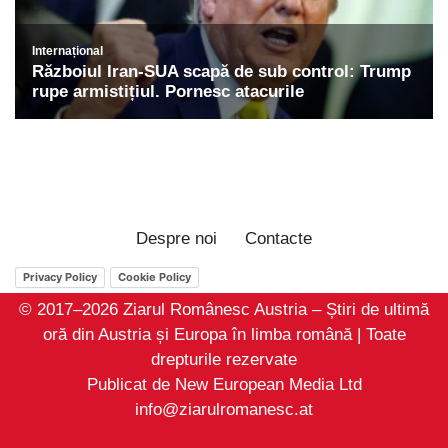
Despre noi
Contacte
Privacy Policy
Cookie Policy
© 2017–2026 Ziarul Românesc Austria – Știri de ultimă
oră din Austria și Europa în limba română | Toate
drepturile rezervate
Publicat de New European Media Ltd
info@ziarulromanesc.at