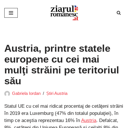
Sari
la
conținut
Austria, printre statele
europene cu cei mai
mulţi străini pe teritoriul
său
Gabriela Iordan
Știri Austria
Statul UE cu cel mai ridicat procentaj de cetăţeni străini
în 2019 era Luxemburg (47% din totalul populaţiei), în
timp ce aceştia reprezentau 16% în
Austria
. Defalcat,
8%, cetăţeni din Uniunea Europeană şi ceilalţi 8% din